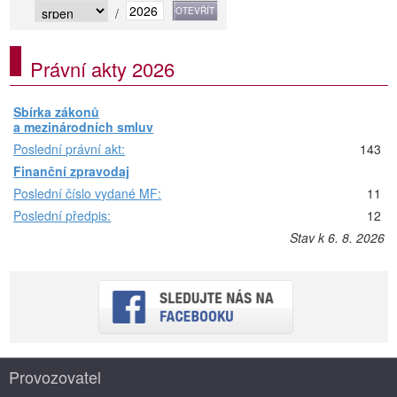
/
Právní akty 2026
Sbírka zákonů
a mezinárodních smluv
Poslední právní akt:
143
Finanční zpravodaj
Poslední číslo vydané MF:
11
Poslední předpis:
12
Stav k 6. 8. 2026
Provozovatel