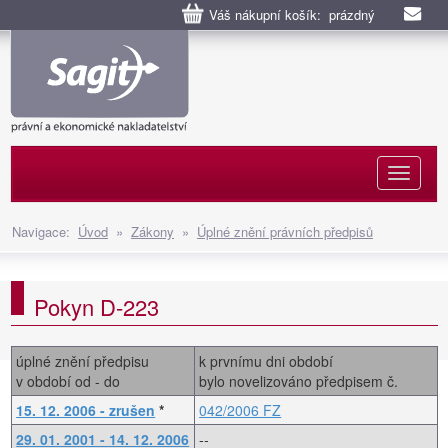
Váš nákupní košík: prázdný
Naviga
Navigace:
Úvod
»
Zákony
»
Úplné znění právních předpisů
Pokyn D-223
úplné znění předpisu
k prvnímu dni období
v období od - do
bylo novelizováno předpisem č.
15. 12. 2006 - zrušen
*
042/2006 FZ
29. 01. 2001 - 14. 12. 2006
--