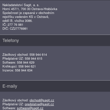
Nakladatelství Sagit, a. s.
Horní 457/1, 700 30 Ostrava-Hrabůvka
Společnost je zapsaná v obchodním
rejstříku vedeném KS v Ostravě,
oddíl B, vložka 3086.
IČ: 277 76 981
DIČ: CZ27776981
Telefony
Zásilkový obchod: 558 944 614
Předplatné ÚZ: 558 944 615
Software: 558 944 629
Knihkupci: 558 944 621
Inzerce: 558 944 634
E-maily
Zásilkový obchod:
obchod@sagit.cz
Předplatné ÚZ:
predplatne@sagit.cz
Software:
software@sagit.cz