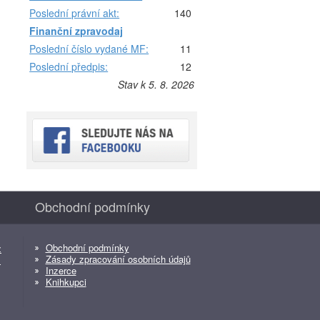
Poslední právní akt:
140
Finanční zpravodaj
Poslední číslo vydané MF:
11
Poslední předpis:
12
Stav k 5. 8. 2026
Obchodní podmínky
Obchodní podmínky
z
Zásady zpracování osobních údajů
z
Inzerce
Knihkupci