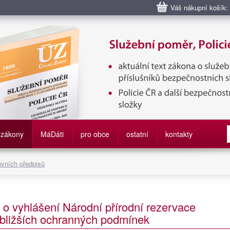
Váš nákupní košík:
bní poměr příslušníků bezpečnostních sborů, Policie ČR, Vězeňská sl
služby
zákony
M
á
D
áti
pro obce
ostatní
kontakty
ávních předpisů
 o vyhlášení Národní přírodní rezervace
h bližších ochranných podmínek