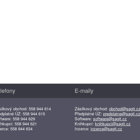
lefony
E-maily
silkový obchod: 558 944 614
Zásilkový obchod:
obchod@sagit.c
edplatné ÚZ: 558 944 615
Předplatné ÚZ:
predplatne@sagit.c
ftware: 558 944 629
Software:
software@sagit.cz
ihkupci: 558 944 621
Knihkupci:
knihkupci@sagit.cz
erce: 558 944 634
Inzerce:
inzerce@sagit.cz