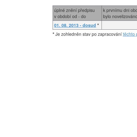
úplné znění předpisu
k prvnímu dni ob
v období od - do
bylo novelizován
01. 08. 2013 - dosud
*
*
Je zohledněn stav po zapracování
těchto 