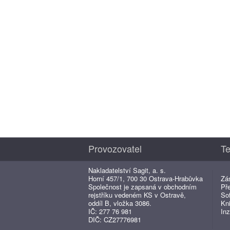
Provozovatel
Te
Nakladatelství Sagit, a. s.
Horní 457/1, 700 30 Ostrava-Hrabůvka
Zá
Společnost je zapsaná v obchodním
Př
rejstříku vedeném KS v Ostravě,
So
oddíl B, vložka 3086.
Kn
IČ: 277 76 981
Inz
DIČ: CZ27776981