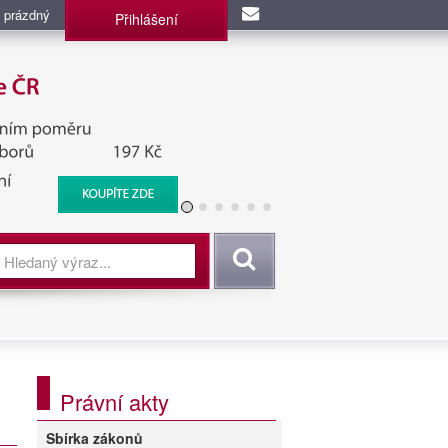
 prázdný
Přihlášení
užba, BIS, Zpravodajské
Vyhledat
Právní akty
Sbírka zákonů