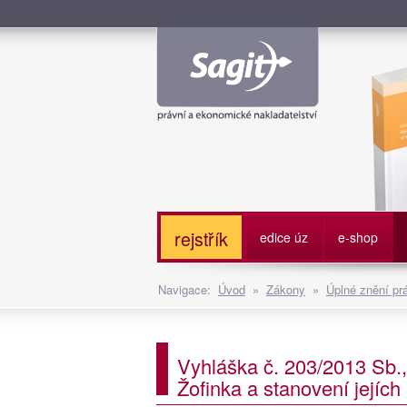
Služe
rejstřík
edice úz
e-shop
Navigace:
Úvod
»
Zákony
»
Úplné znění pr
Vyhláška č. 203/2013 Sb.,
Žofinka a stanovení jejíc