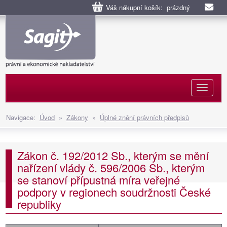
Váš nákupní košík: prázdný
Naviga
Navigace:
Úvod
»
Zákony
»
Úplné znění právních předpisů
Zákon č. 192/2012 Sb., kterým se mění
nařízení vlády č. 596/2006 Sb., kterým
se stanoví přípustná míra veřejné
podpory v regionech soudržnosti České
republiky