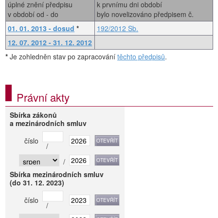
úplné znění předpisu
k prvnímu dni období
v období od - do
bylo novelizováno předpisem č.
01. 01. 2013 - dosud
*
192/2012 Sb.
12. 07. 2012 - 31. 12. 2012
*
Je zohledněn stav po zapracování
těchto předpisů
.
Právní akty
Sbírka zákonů
a mezinárodních smluv
číslo
/
/
Sbírka mezinárodních smluv
(do 31. 12. 2023)
číslo
/