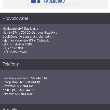
Provozovatel
Nakladatelství Sagit, a. s.
Horní 457/1, 700 30 Ostrava-Hrabůvka
Společnost je zapsaná v obchodním
rejstříku vedeném KS v Ostravě,
oddíl B, vložka 3086.
IČ: 277 76 981
DIČ: CZ27776981
Telefony
Zásilkový obchod: 558 944 614
Předplatné ÚZ: 558 944 615
Software: 558 944 629
Knihkupci: 558 944 621
Inzerce: 558 944 634
E-maily