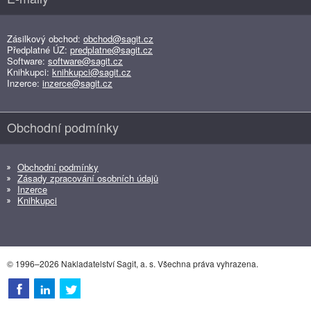
Zásilkový obchod:
obchod@sagit.cz
Předplatné ÚZ:
predplatne@sagit.cz
Software:
software@sagit.cz
Knihkupci:
knihkupci@sagit.cz
Inzerce:
inzerce@sagit.cz
Obchodní podmínky
Obchodní podmínky
Zásady zpracování osobních údajů
Inzerce
Knihkupci
© 1996–2026 Nakladatelství Sagit, a. s. Všechna práva vyhrazena.