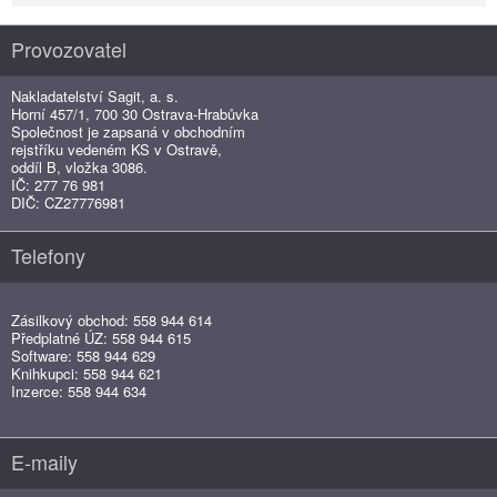
Provozovatel
Nakladatelství Sagit, a. s.
Horní 457/1, 700 30 Ostrava-Hrabůvka
Společnost je zapsaná v obchodním
rejstříku vedeném KS v Ostravě,
oddíl B, vložka 3086.
IČ: 277 76 981
DIČ: CZ27776981
Telefony
Zásilkový obchod: 558 944 614
Předplatné ÚZ: 558 944 615
Software: 558 944 629
Knihkupci: 558 944 621
Inzerce: 558 944 634
E-maily