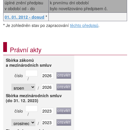
úplné znění předpisu
k prvnímu dni období
v období od - do
bylo novelizováno předpisem č.
01. 01. 2012 - dosud
*
*
Je zohledněn stav po zapracování
těchto předpisů
.
Právní akty
Sbírka zákonů
a mezinárodních smluv
číslo
/
/
Sbírka mezinárodních smluv
(do 31. 12. 2023)
číslo
/
/