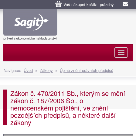
Váš nákupní košík: prázdný
Naviga
Navigace:
Úvod
»
Zákony
»
Úplné znění právních předpisů
Zákon č. 470/2011 Sb., kterým se mění
zákon č. 187/2006 Sb., o
nemocenském pojištění, ve znění
pozdějších předpisů, a některé další
zákony