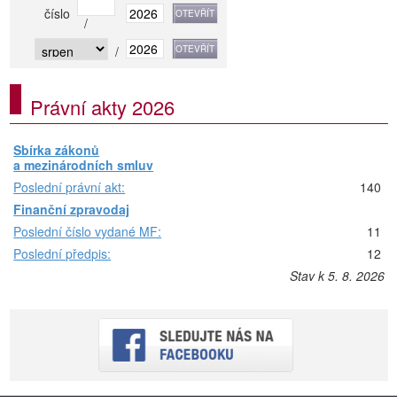
číslo
/
/
Právní akty 2026
Sbírka zákonů
a mezinárodních smluv
Poslední právní akt:
140
Finanční zpravodaj
Poslední číslo vydané MF:
11
Poslední předpis:
12
Stav k 5. 8. 2026