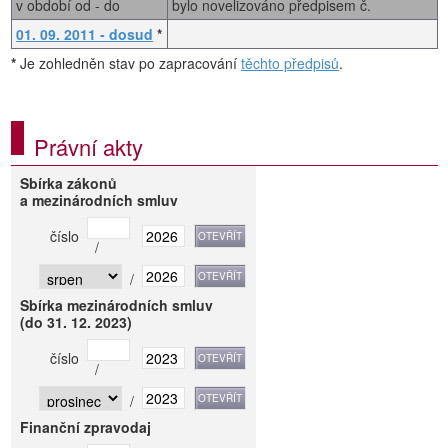
v období od - do
bylo novelizováno předpisem č.
01. 09. 2011 - dosud
*
*
Je zohledněn stav po zapracování
těchto předpisů
.
Právní akty
Sbírka zákonů
a mezinárodních smluv
číslo
/
/
Sbírka mezinárodních smluv
(do 31. 12. 2023)
číslo
/
/
Finanční zpravodaj