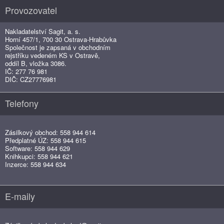
Provozovatel
Nakladatelství Sagit, a. s.
Horní 457/1, 700 30 Ostrava-Hrabůvka
Společnost je zapsaná v obchodním
rejstříku vedeném KS v Ostravě,
oddíl B, vložka 3086.
IČ: 277 76 981
DIČ: CZ27776981
Telefony
Zásilkový obchod: 558 944 614
Předplatné ÚZ: 558 944 615
Software: 558 944 629
Knihkupci: 558 944 621
Inzerce: 558 944 634
E-maily