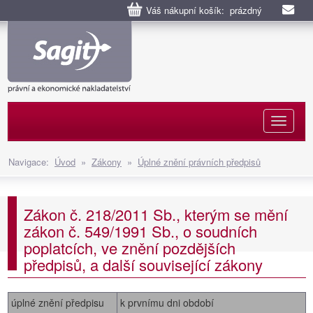
Váš nákupní košík: prázdný
Naviga
Navigace:
Úvod
»
Zákony
»
Úplné znění právních předpisů
Zákon č. 218/2011 Sb., kterým se mění
zákon č. 549/1991 Sb., o soudních
poplatcích, ve znění pozdějších
předpisů, a další související zákony
úplné znění předpisu
k prvnímu dni období