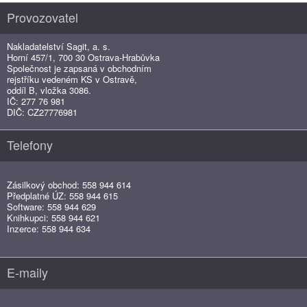
Provozovatel
Nakladatelství Sagit, a. s.
Horní 457/1, 700 30 Ostrava-Hrabůvka
Společnost je zapsaná v obchodním
rejstříku vedeném KS v Ostravě,
oddíl B, vložka 3086.
IČ: 277 76 981
DIČ: CZ27776981
Telefony
Zásilkový obchod: 558 944 614
Předplatné ÚZ: 558 944 615
Software: 558 944 629
Knihkupci: 558 944 621
Inzerce: 558 944 634
E-maily