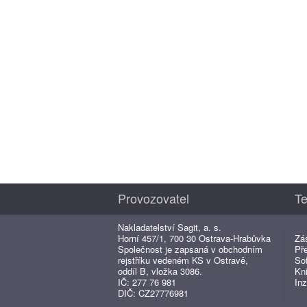
Provozovatel
Te
Nakladatelství Sagit, a. s.
Horní 457/1, 700 30 Ostrava-Hrabůvka
Zá
Společnost je zapsaná v obchodním
Př
rejstříku vedeném KS v Ostravě,
So
oddíl B, vložka 3086.
Kn
IČ: 277 76 981
Inz
DIČ: CZ27776981