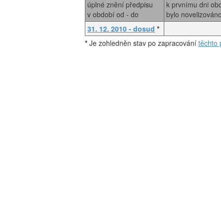
úplné znění předpisu
k prvnímu dni ob
v období od - do
bylo novelizován
31. 12. 2010 - dosud
*
*
Je zohledněn stav po zapracování
těchto 