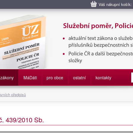
Váš nákupní košík:
bní poměr příslušníků bezpečnostních sborů, Policie ČR, Vězeňská sl
služby
zákony
M
á
D
áti
pro obce
ostatní
kontakty
ávních předpisů
č. 439/2010 Sb.