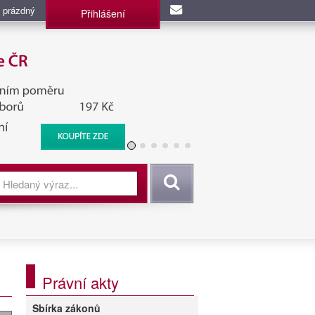
 prázdný
Přihlášení
užba, BIS, Zpravodajské
Vyhledat
Právní akty
Sbírka zákonů