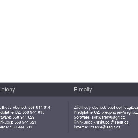
lefony
E-maily
silkový obchod: 558 944 614
Zásilkový obchod:
obchod@sagit.c
edplatné ÚZ: 558 944 615
Předplatné ÚZ:
predplatne@sagit.c
ftware: 558 944 629
Software:
software@sagit.cz
ihkupci: 558 944 621
Knihkupci:
knihkupci@sagit.cz
erce: 558 944 634
Inzerce:
inzerce@sagit.cz