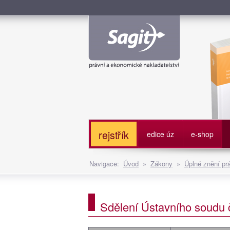
Služe
rejstřík
edice úz
e-shop
Navigace:
Úvod
»
Zákony
»
Úplné znění pr
Sdělení Ústavního soudu 