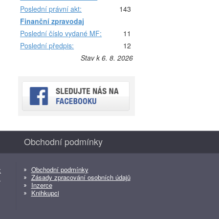
Poslední právní akt:
143
Finanční zpravodaj
Poslední číslo vydané MF:
11
Poslední předpis:
12
Stav k 6. 8. 2026
Obchodní podmínky
Obchodní podmínky
z
Zásady zpracování osobních údajů
z
Inzerce
Knihkupci