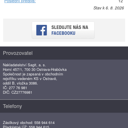
Poslední předpis:
12
Stav k 6. 8. 2026
Provozovatel
Nakladatelství Sagit, a. s.
Horní 457/1, 700 30 Ostrava-Hrabůvka
Společnost je zapsaná v obchodním
rejstříku vedeném KS v Ostravě,
oddíl B, vložka 3086.
IČ: 277 76 981
DIČ: CZ27776981
Telefony
Zásilkový obchod: 558 944 614
Předplatné ÚZ: 558 944 615