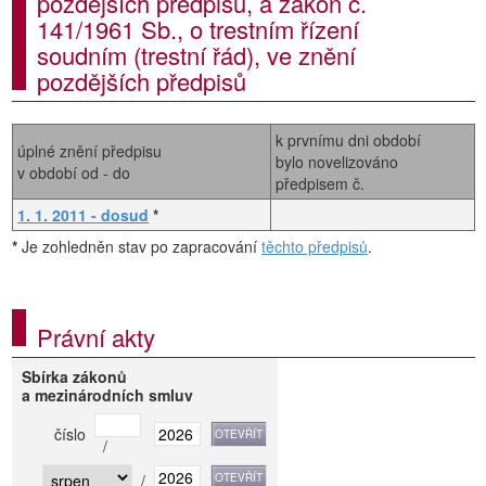
pozdějších předpisů, a zákon č.
141/1961 Sb., o trestním řízení
soudním (trestní řád), ve znění
pozdějších předpisů
k prvnímu dni období
úplné znění předpisu
bylo novelizováno
v období od - do
předpisem č.
1. 1. 2011 - dosud
*
*
Je zohledněn stav po zapracování
těchto předpisů
.
Právní akty
Sbírka zákonů
a mezinárodních smluv
číslo
/
/