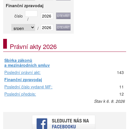
Finanční zpravodaj
číslo
/
/
Právní akty 2026
Sbírka zákonů
a mezinárodních smluv
Poslední právní akt:
143
Finanční zpravodaj
Poslední číslo vydané MF:
11
Poslední předpis:
12
Stav k 6. 8. 2026