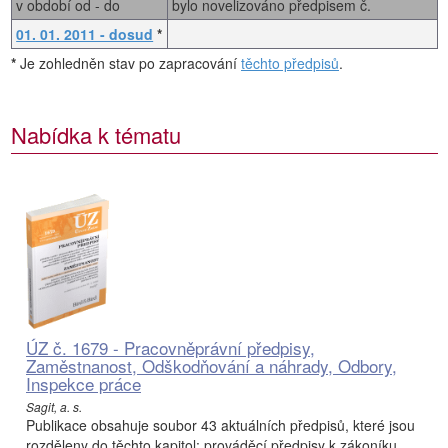
v období od - do
bylo novelizováno předpisem č.
01. 01. 2011 - dosud
*
*
Je zohledněn stav po zapracování
těchto předpisů
.
Nabídka k tématu
ÚZ č. 1679 - Pracovněprávní předpisy,
Zaměstnanost, Odškodňování a náhrady, Odbory,
Inspekce práce
Sagit, a. s.
Publikace obsahuje soubor 43 aktuálních předpisů, které jsou
rozděleny do těchto kapitol: prováděcí předpisy k zákoníku