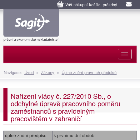
Váš nákupní košík: prázdný
Naviga
Navigace:
Úvod
»
Zákony
»
Úplné znění právních předpisů
Nařízení vlády č. 227/2010 Sb., o
odchylné úpravě pracovního poměru
zaměstnanců s pravidelným
pracovištěm v zahraničí
úplné znění předpisu
k prvnímu dni období