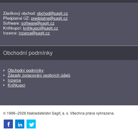
Zásilkový obchod:
obchod@sagit.cz
Předplatné ÚZ:
predplatne@sagit.cz
Software:
software@sagit.cz
Knihkupci:
knihkupci@sagit.cz
Inzerce:
inzerce@sagit.cz
Obchodní podmínky
Obchodní podmínky
Zásady zpracování osobních údajů
Inzerce
Knihkupci
© 1996–2026 Nakladatelství Sagit, a. s. Všechna práva vyhrazena.