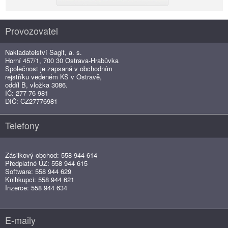
Provozovatel
Nakladatelství Sagit, a. s.
Horní 457/1, 700 30 Ostrava-Hrabůvka
Společnost je zapsaná v obchodním
rejstříku vedeném KS v Ostravě,
oddíl B, vložka 3086.
IČ: 277 76 981
DIČ: CZ27776981
Telefony
Zásilkový obchod: 558 944 614
Předplatné ÚZ: 558 944 615
Software: 558 944 629
Knihkupci: 558 944 621
Inzerce: 558 944 634
E-maily