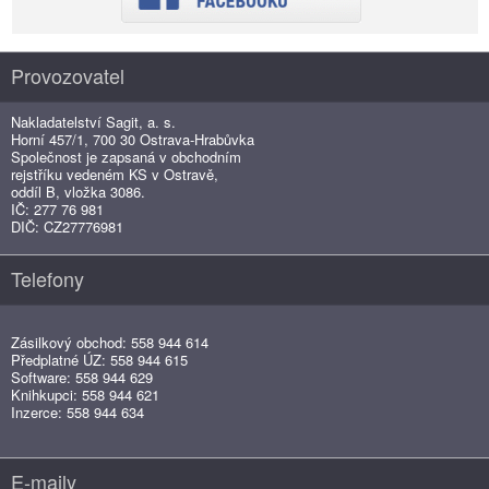
Provozovatel
Nakladatelství Sagit, a. s.
Horní 457/1, 700 30 Ostrava-Hrabůvka
Společnost je zapsaná v obchodním
rejstříku vedeném KS v Ostravě,
oddíl B, vložka 3086.
IČ: 277 76 981
DIČ: CZ27776981
Telefony
Zásilkový obchod: 558 944 614
Předplatné ÚZ: 558 944 615
Software: 558 944 629
Knihkupci: 558 944 621
Inzerce: 558 944 634
E-maily