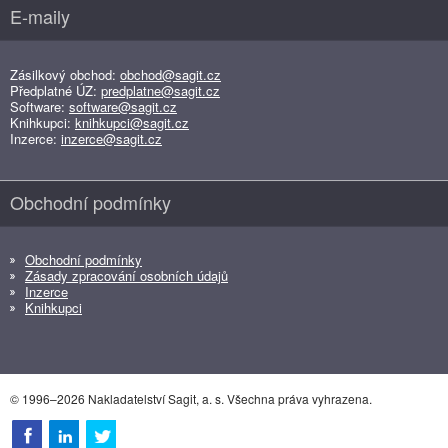
E-maily
Zásilkový obchod:
obchod@sagit.cz
Předplatné ÚZ:
predplatne@sagit.cz
Software:
software@sagit.cz
Knihkupci:
knihkupci@sagit.cz
Inzerce:
inzerce@sagit.cz
Obchodní podmínky
Obchodní podmínky
Zásady zpracování osobních údajů
Inzerce
Knihkupci
© 1996–2026 Nakladatelství Sagit, a. s. Všechna práva vyhrazena.