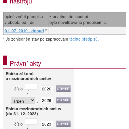
nástrojů
úplné znění předpisu
k prvnímu dni období
v období od - do
bylo novelizováno předpisem č.
01. 07. 2010 - dosud
*
*
Je zohledněn stav po zapracování
těchto předpisů
.
Právní akty
Sbírka zákonů
a mezinárodních smluv
číslo
/
/
Sbírka mezinárodních smluv
(do 31. 12. 2023)
číslo
/