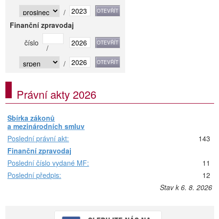
/
Finanční zpravodaj
číslo
/
/
Právní akty 2026
Sbírka zákonů
a mezinárodních smluv
Poslední právní akt:
143
Finanční zpravodaj
Poslední číslo vydané MF:
11
Poslední předpis:
12
Stav k 6. 8. 2026