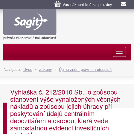
Váš nákupní košík: prázdný
Naviga
Navigace:
Úvod
»
Zákony
»
Úplné znění právních předpisů
Vyhláška č. 212/2010 Sb., o způsobu
stanovení výše vynaložených věcných
nákladů a způsobu jejich úhrady při
poskytování údajů centrálním
depozitářem a osobou, která vede
samostatnou evidenci investičních