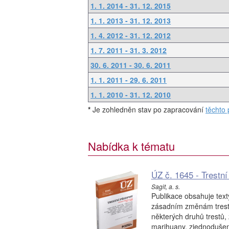
1. 1. 2014 - 31. 12. 2015
1. 1. 2013 - 31. 12. 2013
1. 4. 2012 - 31. 12. 2012
1. 7. 2011 - 31. 3. 2012
30. 6. 2011 - 30. 6. 2011
1. 1. 2011 - 29. 6. 2011
1. 1. 2010 - 31. 12. 2010
*
Je zohledněn stav po zapracování
těchto 
Nabídka k tématu
ÚZ č. 1645 - Trestní
Sagit, a. s.
Publikace obsahuje text
zásadním změnám trestn
některých druhů trestů
marihuany, zjednodušení