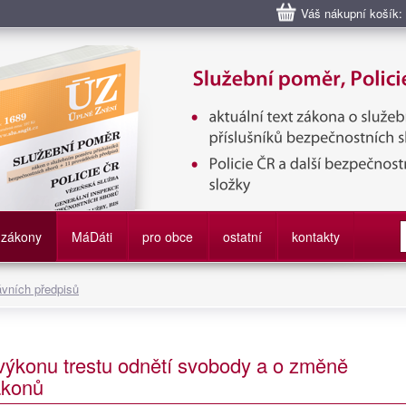
Váš nákupní košík:
bní poměr příslušníků bezpečnostních sborů, Policie ČR, Vězeňská sl
služby
zákony
M
á
D
áti
pro obce
ostatní
kontakty
ávních předpisů
výkonu trestu odnětí svobody a o změně
ákonů