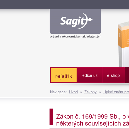
Služe
rejstřík
edice úz
e-shop
Navigace:
Úvod
»
Zákony
»
Úplné znění pr
Zákon č. 169/1999 Sb., o 
některých souvisejících z