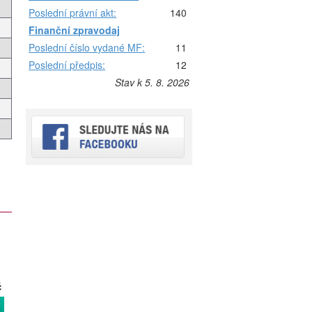
Poslední právní akt:
140
Finanční zpravodaj
Poslední číslo vydané MF:
11
Poslední předpis:
12
Stav k 5. 8. 2026
č
T