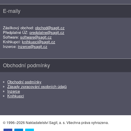
E-maily
Zásilkový obchod:
obchod@sagit.cz
Předplatné ÚZ:
predplatne@sagit.cz
Software:
software@sagit.cz
Knihkupci:
knihkupci@sagit.cz
Inzerce:
inzerce@sagit.cz
Obchodní podmínky
Obchodní podmínky
Zásady zpracování osobních údajů
Inzerce
Knihkupci
© 1996–2026 Nakladatelství Sagit, a. s. Všechna práva vyhrazena.