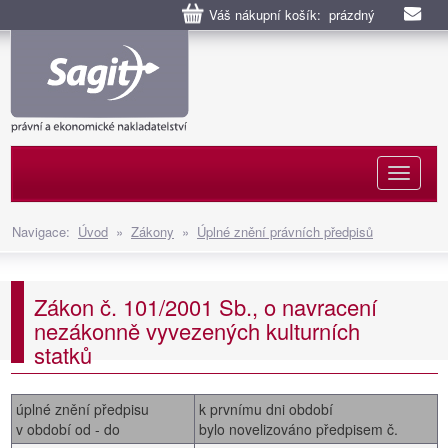
Váš nákupní košík: prázdný
Naviga
Navigace:
Úvod
»
Zákony
»
Úplné znění právních předpisů
Zákon č. 101/2001 Sb., o navracení
nezákonně vyvezených kulturních
statků
úplné znění předpisu
k prvnímu dni období
v období od - do
bylo novelizováno předpisem č.