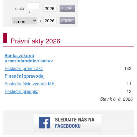
číslo
/
/
Právní akty 2026
Sbírka zákonů
a mezinárodních smluv
Poslední právní akt:
143
Finanční zpravodaj
Poslední číslo vydané MF:
11
Poslední předpis:
12
Stav k 6. 8. 2026