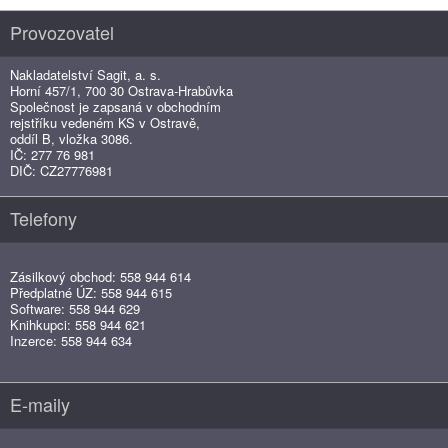
Provozovatel
Nakladatelství Sagit, a. s.
Horní 457/1, 700 30 Ostrava-Hrabůvka
Společnost je zapsaná v obchodním
rejstříku vedeném KS v Ostravě,
oddíl B, vložka 3086.
IČ: 277 76 981
DIČ: CZ27776981
Telefony
Zásilkový obchod: 558 944 614
Předplatné ÚZ: 558 944 615
Software: 558 944 629
Knihkupci: 558 944 621
Inzerce: 558 944 634
E-maily