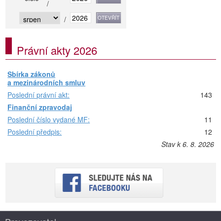
/
/
Právní akty 2026
Sbírka zákonů
a mezinárodních smluv
Poslední právní akt:
143
Finanční zpravodaj
Poslední číslo vydané MF:
11
Poslední předpis:
12
Stav k 6. 8. 2026