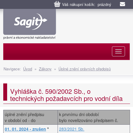
Váš nákupní košík: prázdný
Naviga
Navigace:
Úvod
»
Zákony
»
Úplné znění právních předpisů
Vyhláška č. 590/2002 Sb., o
technických požadavcích pro vodní díla
úplné znění předpisu
k prvnímu dni období
v období od - do
bylo novelizováno předpisem č.
01. 01. 2024 - zrušen
*
283/2021 Sb.