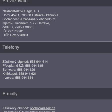
Provozovatel
Nakladatelství Sagit, a. s.
Horní 457/1, 700 30 Ostrava-Hrabůvka
Společnost je zapsaná v obchodním
rejstříku vedeném KS v Ostravě,
oddíl B, vložka 3086.
IČ: 277 76 981
DIČ: CZ27776981
Telefony
Zásilkový obchod: 558 944 614
Předplatné ÚZ: 558 944 615
Software: 558 944 629
Knihkupci: 558 944 621
Inzerce: 558 944 634
E-maily
Zásilkový obchod:
obchod@sagit.cz
Předplatné ÚZ:
predplatne@sagit.cz