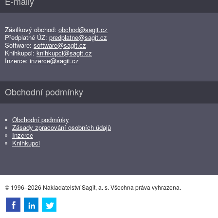
E-maily
Zásilkový obchod:
obchod@sagit.cz
Předplatné ÚZ:
predplatne@sagit.cz
Software:
software@sagit.cz
Knihkupci:
knihkupci@sagit.cz
Inzerce:
inzerce@sagit.cz
Obchodní podmínky
Obchodní podmínky
Zásady zpracování osobních údajů
Inzerce
Knihkupci
© 1996–2026 Nakladatelství Sagit, a. s. Všechna práva vyhrazena.