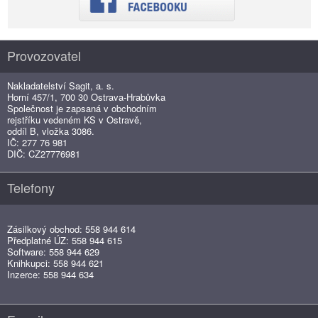
Provozovatel
Nakladatelství Sagit, a. s.
Horní 457/1, 700 30 Ostrava-Hrabůvka
Společnost je zapsaná v obchodním
rejstříku vedeném KS v Ostravě,
oddíl B, vložka 3086.
IČ: 277 76 981
DIČ: CZ27776981
Telefony
Zásilkový obchod: 558 944 614
Předplatné ÚZ: 558 944 615
Software: 558 944 629
Knihkupci: 558 944 621
Inzerce: 558 944 634