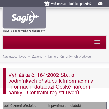
Váš nákupní košík: prázdný
Naviga
Navigace:
Úvod
»
Zákony
»
Úplné znění právních předpisů
Vyhláška č. 164/2002 Sb., o
podmínkách přístupu k informacím v
informační databázi České národní
banky - Centrální registr úvěrů
úplné znění předpisu
k prvnímu dni období