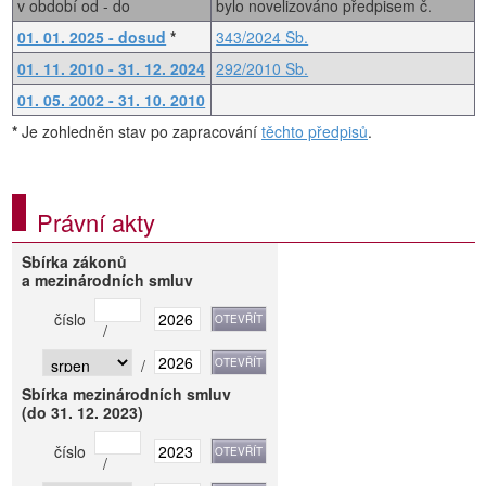
v období od - do
bylo novelizováno předpisem č.
01. 01. 2025 - dosud
*
343/2024 Sb.
01. 11. 2010 - 31. 12. 2024
292/2010 Sb.
01. 05. 2002 - 31. 10. 2010
*
Je zohledněn stav po zapracování
těchto předpisů
.
Právní akty
Sbírka zákonů
a mezinárodních smluv
číslo
/
/
Sbírka mezinárodních smluv
(do 31. 12. 2023)
číslo
/