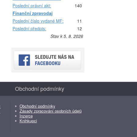
Poslední právní akt:
140
Finanční zpravodaj
Poslední číslo vydané MF:
11
Poslední předpis:
12
Stav k 5. 8. 2026
Obchodní podmínky
Obchodní podmínky
z
Zásady zpracování osobních údajů
z
Inzerce
Knihkupci