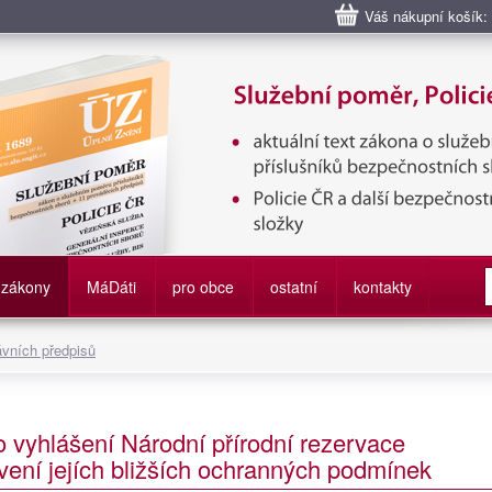
Váš nákupní košík:
bní poměr příslušníků bezpečnostních sborů, Policie ČR, Vězeňská sl
služby
zákony
M
á
D
áti
pro obce
ostatní
kontakty
ávních předpisů
o vyhlášení Národní přírodní rezervace
ení jejích bližších ochranných podmínek