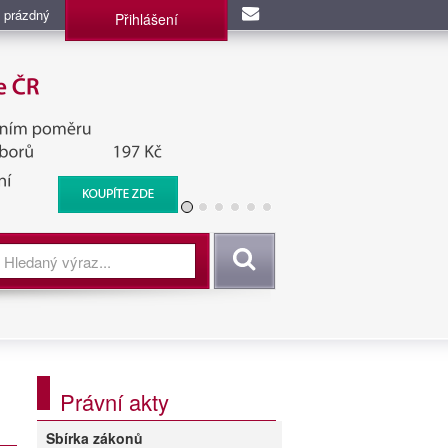
 prázdný
Přihlášení
užba, BIS, Zpravodajské
Vyhledat
Právní akty
Sbírka zákonů