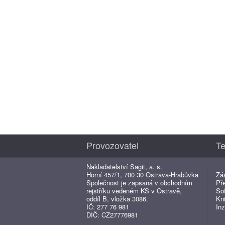
Provozovatel
Te
Nakladatelství Sagit, a. s.
Horní 457/1, 700 30 Ostrava-Hrabůvka
Zá
Společnost je zapsaná v obchodním
Př
rejstříku vedeném KS v Ostravě,
So
oddíl B, vložka 3086.
Kn
IČ: 277 76 981
Inz
DIČ: CZ27776981