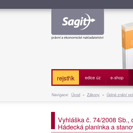
Služe
rejstřík
edice úz
e-shop
Navigace:
Úvod
»
Zákony
»
Úplné znění pr
Vyhláška č. 74/2008 Sb., 
Hádecká planinka a stanov