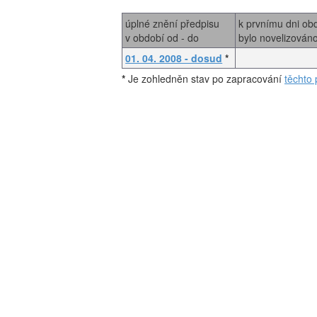
úplné znění předpisu
k prvnímu dni ob
v období od - do
bylo novelizován
01. 04. 2008 - dosud
*
*
Je zohledněn stav po zapracování
těchto 