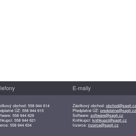
lefony
E-maily
silkový obchod: 558 944 614
Zásilkový obchod:
obchod@sagit.c
edplatné ÚZ: 558 944 615
Předplatné ÚZ:
predplatne@sagit.c
ftware: 558 944 629
Software:
software@sagit.cz
ihkupci: 558 944 621
Knihkupci:
knihkupci@sagit.cz
erce: 558 944 634
Inzerce:
inzerce@sagit.cz