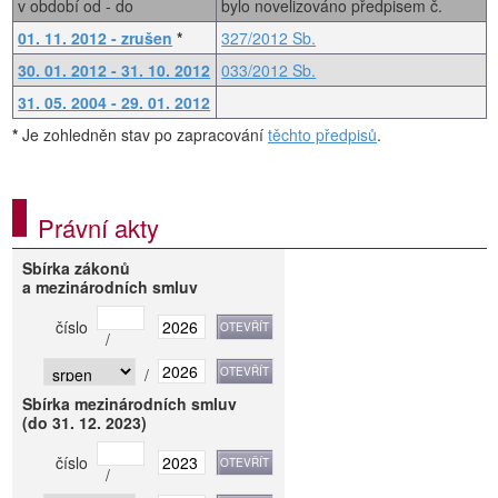
v období od - do
bylo novelizováno předpisem č.
01. 11. 2012 - zrušen
*
327/2012 Sb.
30. 01. 2012 - 31. 10. 2012
033/2012 Sb.
31. 05. 2004 - 29. 01. 2012
*
Je zohledněn stav po zapracování
těchto předpisů
.
Právní akty
Sbírka zákonů
a mezinárodních smluv
číslo
/
/
Sbírka mezinárodních smluv
(do 31. 12. 2023)
číslo
/