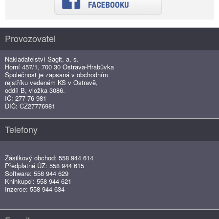
Provozovatel
Nakladatelství Sagit, a. s.
Horní 457/1, 700 30 Ostrava-Hrabůvka
Společnost je zapsaná v obchodním
rejstříku vedeném KS v Ostravě,
oddíl B, vložka 3086.
IČ: 277 76 981
DIČ: CZ27776981
Telefony
Zásilkový obchod: 558 944 614
Předplatné ÚZ: 558 944 615
Software: 558 944 629
Knihkupci: 558 944 621
Inzerce: 558 944 634