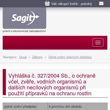
Váš nákupní košík: prázdný
Naviga
Navigace:
Úvod
»
Zákony
»
Úplné znění právních předpisů
Vyhláška č. 327/2004 Sb., o ochraně
včel, zvěře, vodních organismů a
dalších necílových organismů při
použití přípravků na ochranu rostlin
úplné znění předpisu
k prvnímu dni období