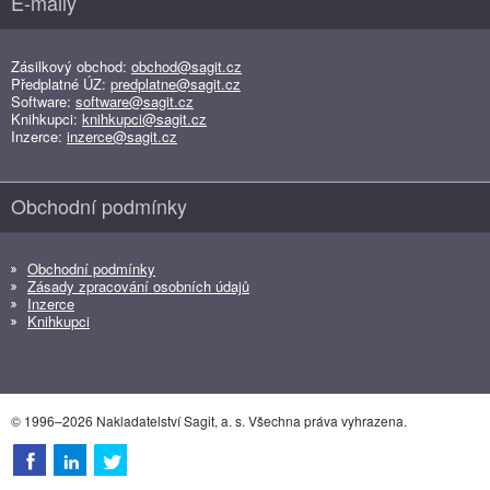
E-maily
Zásilkový obchod:
obchod@sagit.cz
Předplatné ÚZ:
predplatne@sagit.cz
Software:
software@sagit.cz
Knihkupci:
knihkupci@sagit.cz
Inzerce:
inzerce@sagit.cz
Obchodní podmínky
Obchodní podmínky
Zásady zpracování osobních údajů
Inzerce
Knihkupci
© 1996–2026 Nakladatelství Sagit, a. s. Všechna práva vyhrazena.