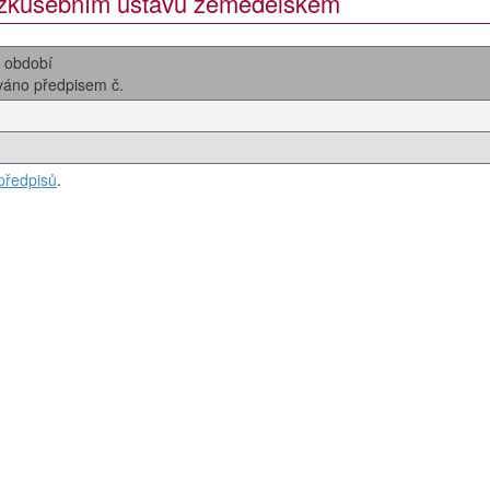
a zkušebním ústavu zemědělském
i období
ováno předpisem č.
předpisů
.