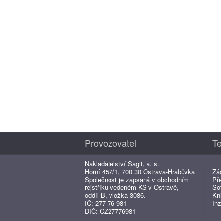
Provozovatel
Te
Nakladatelství Sagit, a. s.
Horní 457/1, 700 30 Ostrava-Hrabůvka
Zá
Společnost je zapsaná v obchodním
Př
rejstříku vedeném KS v Ostravě,
So
oddíl B, vložka 3086.
Kn
IČ: 277 76 981
Inz
DIČ: CZ27776981