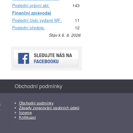
Poslední právní akt:
143
Finanční zpravodaj
Poslední číslo vydané MF:
11
Poslední předpis:
12
Stav k 6. 8. 2026
Obchodní podmínky
Obchodní podmínky
z
Zásady zpracování osobních údajů
z
Inzerce
Knihkupci