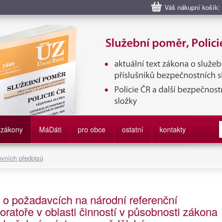
Váš nákupní košík:
bní poměr příslušníků bezpečnostních sborů, Policie ČR, Vězeňská sl
služby
zákony
M
á
D
áti
pro obce
ostatní
kontakty
ávních předpisů
 o požadavcích na národní referenční
boratoře v oblasti činností v působnosti zákona