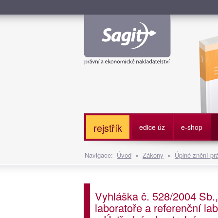
Služe
rejstřík
edice úz
e-shop
Navigace:
Úvod
»
Zákony
»
Úplné znění pr
Vyhláška č. 528/2004 Sb.,
laboratoře a referenční la