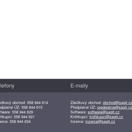
lefony
E-maily
silkový obchod: 558 944 614
Zásilkový obchod:
obchod@sagit.c
edplatné ÚZ: 558 944 615
Předplatné ÚZ:
predplatne@sagit.c
ftware: 558 944 629
Software:
software@sagit.cz
ihkupci: 558 944 621
Knihkupci:
knihkupci@sagit.cz
erce: 558 944 634
Inzerce:
inzerce@sagit.cz