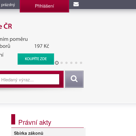
 prázdný
Přihlášení
užba, BIS, Zpravodajské
Vyhledat
Právní akty
Sbírka zákonů