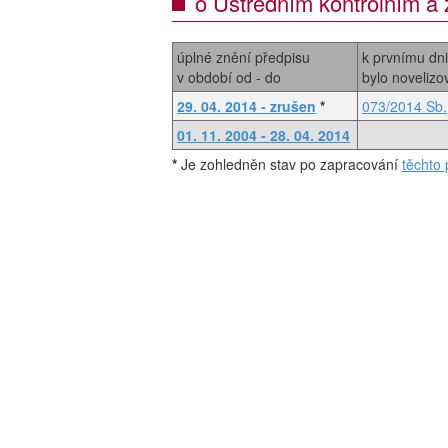
o Ústředním kontrolním 
úplné znění předpisu
k prvnímu dn
v období od - do
bylo noveliz
29. 04. 2014 - zrušen
*
073/2014 Sb.
01. 11. 2004 - 28. 04. 2014
*
Je zohledněn stav po zapracování
těchto 