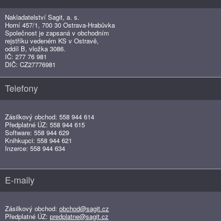
Nakladatelství Sagit, a. s.
Horní 457/1, 700 30 Ostrava-Hrabůvka
Společnost je zapsaná v obchodním
rejstříku vedeném KS v Ostravě,
oddíl B, vložka 3086.
IČ: 277 76 981
DIČ: CZ27776981
Telefony
Zásilkový obchod: 558 944 614
Předplatné ÚZ: 558 944 615
Software: 558 944 629
Knihkupci: 558 944 621
Inzerce: 558 944 634
E-maily
Zásilkový obchod:
obchod@sagit.cz
Předplatné ÚZ:
predplatne@sagit.cz