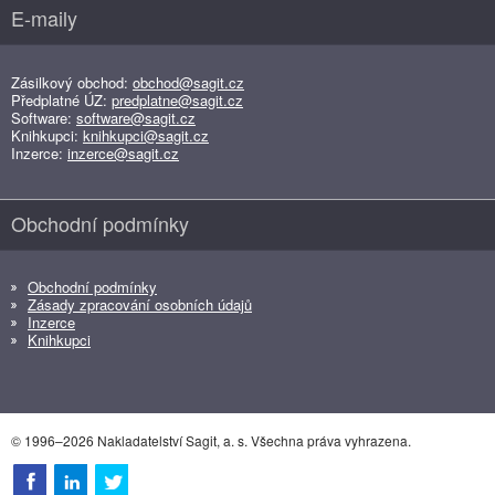
E-maily
Zásilkový obchod:
obchod@sagit.cz
Předplatné ÚZ:
predplatne@sagit.cz
Software:
software@sagit.cz
Knihkupci:
knihkupci@sagit.cz
Inzerce:
inzerce@sagit.cz
Obchodní podmínky
Obchodní podmínky
Zásady zpracování osobních údajů
Inzerce
Knihkupci
© 1996–2026 Nakladatelství Sagit, a. s. Všechna práva vyhrazena.