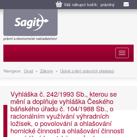
Váš nákupní košík: prázdný
Naviga
Navigace:
Úvod
»
Zákony
»
Úplné znění právních předpisů
Vyhláška č. 242/1993 Sb., kterou se
mění a doplňuje vyhláška Českého
báňského úřadu č. 104/1988 Sb., o
racionálním využívání výhradních
ložisek, o povolování a ohlašování
hornické činnosti a ohlašování činnosti