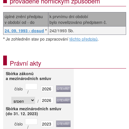
prováděné hornickým způsobem
úplné znění předpisu
k prvnímu dni období
v období od - do
bylo novelizováno předpisem č.
24. 09. 1993 - dosud
*
242/1993 Sb.
*
Je zohledněn stav po zapracování
těchto předpisů
.
Právní akty
Sbírka zákonů
a mezinárodních smluv
číslo
/
/
Sbírka mezinárodních smluv
(do 31. 12. 2023)
číslo
/