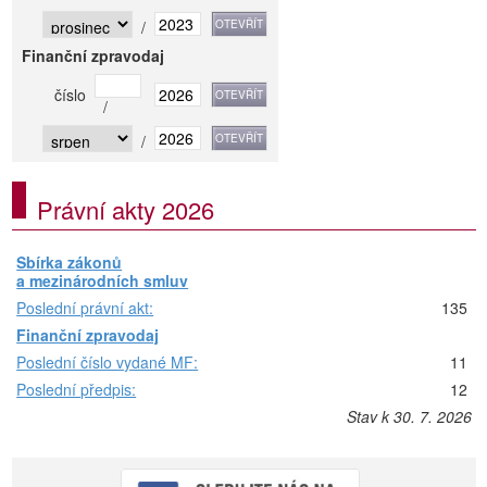
/
Finanční zpravodaj
číslo
/
/
Právní akty 2026
Sbírka zákonů
a mezinárodních smluv
Poslední právní akt:
135
Finanční zpravodaj
Poslední číslo vydané MF:
11
Poslední předpis:
12
Stav k 30. 7. 2026