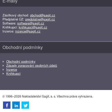
E-maily
Zásilkový obchod:
obchod@sagit.cz
Předplatné ÚZ:
predplatne@sagit.cz
Software:
software@sagit.cz
Knihkupci:
knihkupci@sagit.cz
Inzerce:
inzerce@sagit.cz
Obchodní podmínky
Obchodní podmínky
Zásady zpracování osobních údajů
Inzerce
Knihkupci
© 1996–2026 Nakladatelství Sagit, a. s. Všechna práva vyhrazena.