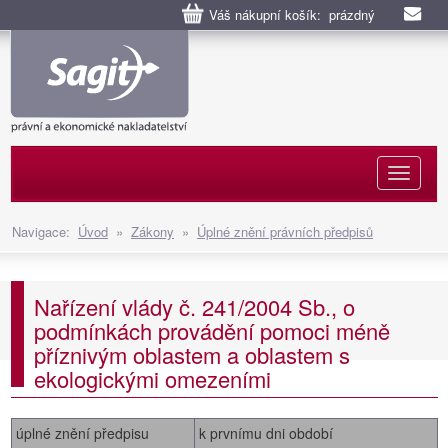
Váš nákupní košík: prázdný
Naviga
Navigace:
Úvod
»
Zákony
»
Úplné znění právních předpisů
Nařízení vlády č. 241/2004 Sb., o
podmínkách provádění pomoci méně
příznivým oblastem a oblastem s
ekologickými omezeními
úplné znění předpisu
k prvnímu dni období