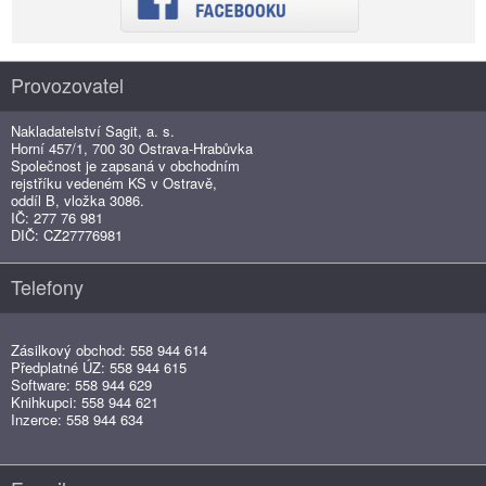
Provozovatel
Nakladatelství Sagit, a. s.
Horní 457/1, 700 30 Ostrava-Hrabůvka
Společnost je zapsaná v obchodním
rejstříku vedeném KS v Ostravě,
oddíl B, vložka 3086.
IČ: 277 76 981
DIČ: CZ27776981
Telefony
Zásilkový obchod: 558 944 614
Předplatné ÚZ: 558 944 615
Software: 558 944 629
Knihkupci: 558 944 621
Inzerce: 558 944 634