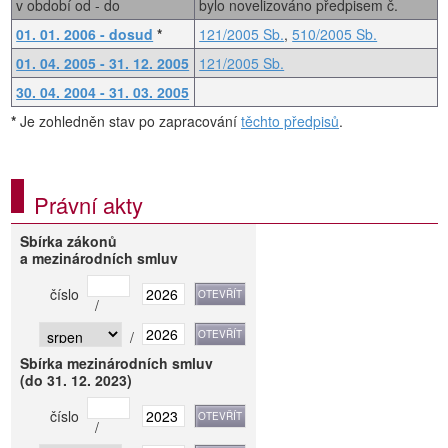
v období od - do
bylo novelizováno předpisem č.
01. 01. 2006 - dosud
*
121/2005 Sb.
,
510/2005 Sb.
01. 04. 2005 - 31. 12. 2005
121/2005 Sb.
30. 04. 2004 - 31. 03. 2005
*
Je zohledněn stav po zapracování
těchto předpisů
.
Právní akty
Sbírka zákonů
a mezinárodních smluv
číslo
/
/
Sbírka mezinárodních smluv
(do 31. 12. 2023)
číslo
/