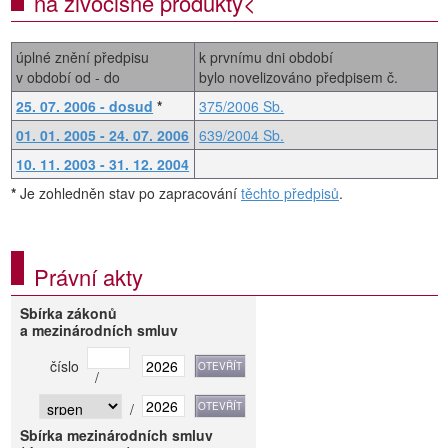
na živočišné produkty<
úplné znění předpisu
k prvnímu dni období
v období od - do
bylo novelizováno předpisem č.
25. 07. 2006 - dosud
*
375/2006 Sb.
01. 01. 2005 - 24. 07. 2006
639/2004 Sb.
10. 11. 2003 - 31. 12. 2004
*
Je zohledněn stav po zapracování
těchto předpisů
.
Právní akty
Sbírka zákonů
a mezinárodních smluv
číslo
/
/
Sbírka mezinárodních smluv