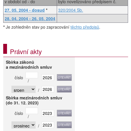
v období od - do
bylo novelizováno předpisem č.
27. 05. 2004 - dosud
*
320/2004 Sb.
28. 04. 2004 - 26. 05. 2004
*
Je zohledněn stav po zapracování
těchto předpisů
.
Právní akty
Sbírka zákonů
a mezinárodních smluv
číslo
/
/
Sbírka mezinárodních smluv
(do 31. 12. 2023)
číslo
/
/