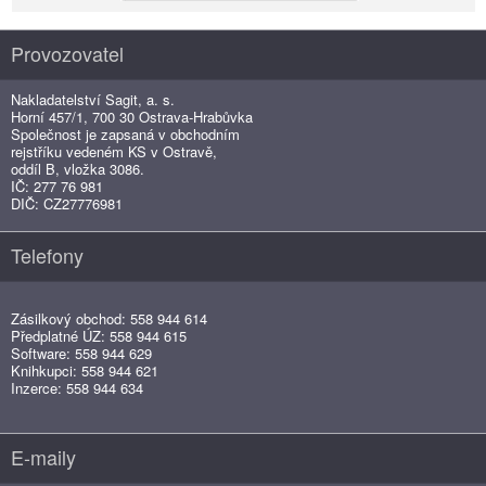
Provozovatel
Nakladatelství Sagit, a. s.
Horní 457/1, 700 30 Ostrava-Hrabůvka
Společnost je zapsaná v obchodním
rejstříku vedeném KS v Ostravě,
oddíl B, vložka 3086.
IČ: 277 76 981
DIČ: CZ27776981
Telefony
Zásilkový obchod: 558 944 614
Předplatné ÚZ: 558 944 615
Software: 558 944 629
Knihkupci: 558 944 621
Inzerce: 558 944 634
E-maily