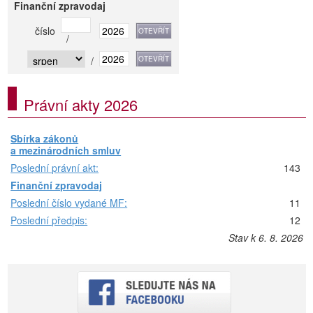
Finanční zpravodaj
číslo
/
/
Právní akty 2026
Sbírka zákonů
a mezinárodních smluv
Poslední právní akt:
143
Finanční zpravodaj
Poslední číslo vydané MF:
11
Poslední předpis:
12
Stav k 6. 8. 2026