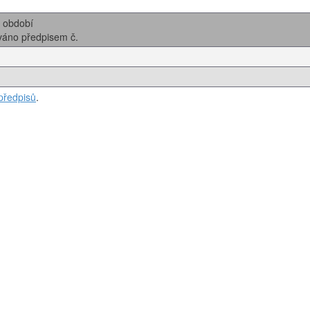
i období
ováno předpisem č.
předpisů
.