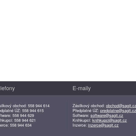
lefony
E-maily
silkový obchod: 558 944 614
Zásilkový obchod:
obchod@sagit.c
edplatné ÚZ: 558 944 615
Předplatné ÚZ:
predplatne@sagit.c
ftware: 558 944 629
Software:
software@sagit.cz
ihkupci: 558 944 621
Knihkupci:
knihkupci@sagit.cz
erce: 558 944 634
Inzerce:
inzerce@sagit.cz