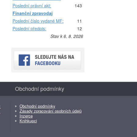
Poslední právní akt:
143
Finanční zpravodaj
Poslední číslo vydané MF:
11
Poslední předpis:
12
Stav k 6. 8. 2026
Obchodní podmínky
Obchodní podmínky
z
Zásady zpracování osobních údajů
z
Inzerce
Knihkupci