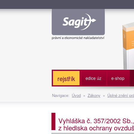
Služe
rejstřík
edice úz
e-shop
Navigace:
Úvod
»
Zákony
»
Úplné znění pr
Vyhláška č. 357/2002 Sb.,
z hlediska ochrany ovzduš