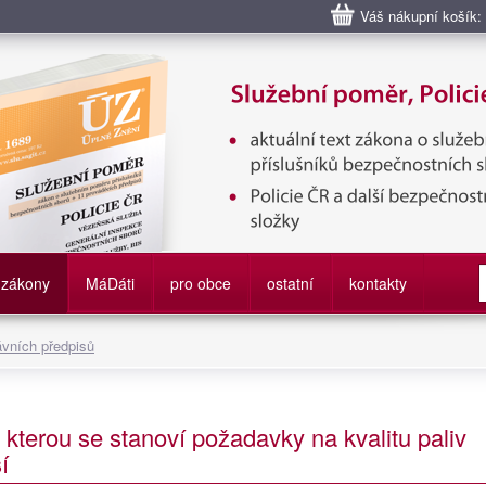
Váš nákupní košík:
bní poměr příslušníků bezpečnostních sborů, Policie ČR, Vězeňská sl
služby
zákony
M
á
D
áti
pro obce
ostatní
kontakty
ávních předpisů
 kterou se stanoví požadavky na kvalitu paliv
í