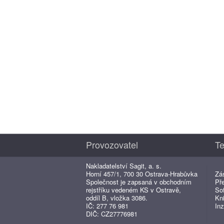
Provozovatel
Te
Nakladatelství Sagit, a. s.
Horní 457/1, 700 30 Ostrava-Hrabůvka
Zá
Společnost je zapsaná v obchodním
Př
rejstříku vedeném KS v Ostravě,
So
oddíl B, vložka 3086.
Kn
IČ: 277 76 981
Inz
DIČ: CZ27776981