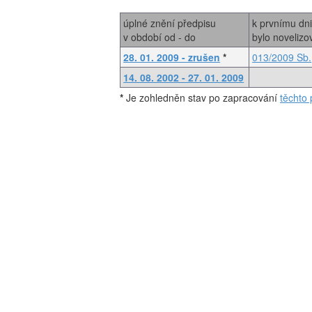
úplné znění předpisu
k prvnímu dn
v období od - do
bylo noveliz
28. 01. 2009 - zrušen
*
013/2009 Sb.
14. 08. 2002 - 27. 01. 2009
*
Je zohledněn stav po zapracování
těchto 