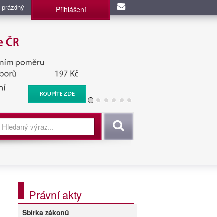
 prázdný
Přihlášení
užba, BIS, Zpravodajské
Vyhledat
Právní akty
Sbírka zákonů