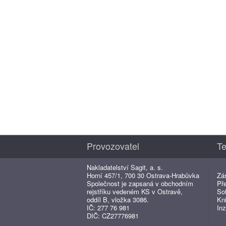
Provozovatel
Te
Nakladatelství Sagit, a. s.
Horní 457/1, 700 30 Ostrava-Hrabůvka
Zá
Společnost je zapsaná v obchodním
Př
rejstříku vedeném KS v Ostravě,
So
oddíl B, vložka 3086.
Kn
IČ: 277 76 981
Inz
DIČ: CZ27776981