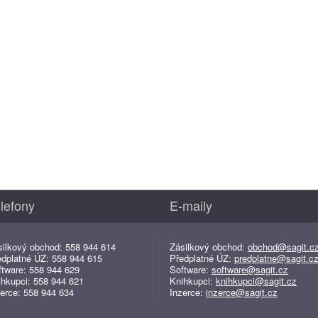
lefony
E-maily
silkový obchod: 558 944 614
Zásilkový obchod:
obchod@sagit.c
edplatné ÚZ: 558 944 615
Předplatné ÚZ:
predplatne@sagit.c
ftware: 558 944 629
Software:
software@sagit.cz
ihkupci: 558 944 621
Knihkupci:
knihkupci@sagit.cz
erce: 558 944 634
Inzerce:
inzerce@sagit.cz