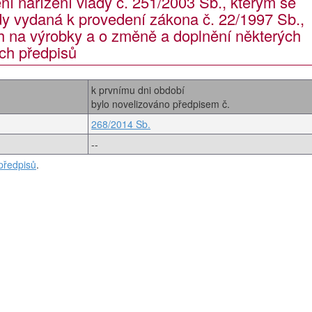
ní nařízení vlády č. 251/2003 Sb., kterým se
dy vydaná k provedení zákona č. 22/1997 Sb.,
h na výrobky a o změně a doplnění některých
ch předpisů
k prvnímu dni období
bylo novelizováno předpisem č.
268/2014 Sb.
--
předpisů
.