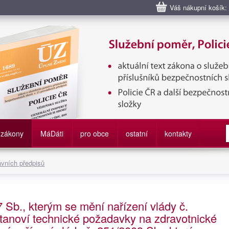
Váš nákupní košík:
bní poměr příslušníků bezpečnostních sborů, Policie ČR, Vězeňská sl
služby
zákony
M
á
D
áti
pro obce
ostatní
kontakty
ávních předpisů
 Sb., kterým se mění nařízení vlády č.
tanoví technické požadavky na zdravotnické