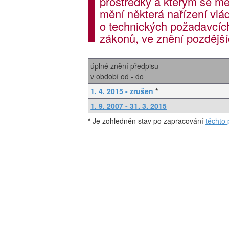
prostředky a kterým se mě
mění některá nařízení vlá
o technických požadavcíc
zákonů, ve znění pozdější
úplné znění předpisu
v období od - do
1. 4. 2015 - zrušen
*
1. 9. 2007 - 31. 3. 2015
*
Je zohledněn stav po zapracování
těchto 