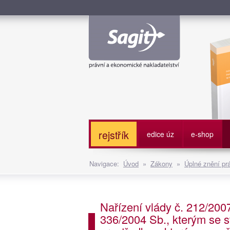
Služe
rejstřík
edice úz
e-shop
Navigace:
Úvod
»
Zákony
»
Úplné znění pr
Nařízení vlády č. 212/2007
336/2004 Sb., kterým se s