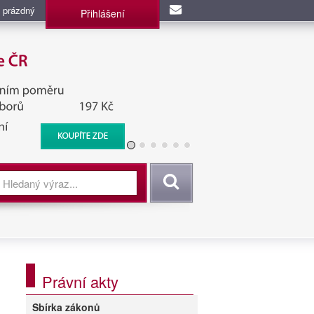
 prázdný
Přihlášení
užba, BIS, Zpravodajské
Vyhledat
Právní akty
Sbírka zákonů