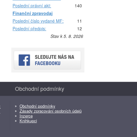
Poslední právní akt:
140
Finanční zpravodaj
Poslední číslo vydané MF:
11
Poslední předpis:
12
Stav k 5. 8. 2026
Obchodní podmínky
Obchodní podmínky
z
Zásady zpracování osobních údajů
z
Inzerce
Knihkupci