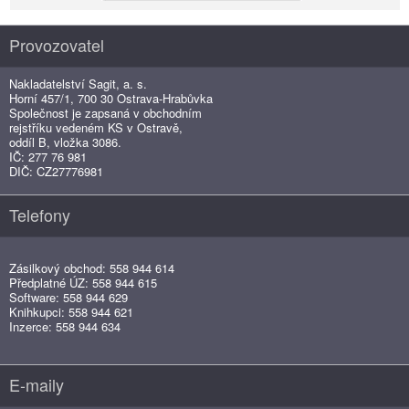
Provozovatel
Nakladatelství Sagit, a. s.
Horní 457/1, 700 30 Ostrava-Hrabůvka
Společnost je zapsaná v obchodním
rejstříku vedeném KS v Ostravě,
oddíl B, vložka 3086.
IČ: 277 76 981
DIČ: CZ27776981
Telefony
Zásilkový obchod: 558 944 614
Předplatné ÚZ: 558 944 615
Software: 558 944 629
Knihkupci: 558 944 621
Inzerce: 558 944 634
E-maily