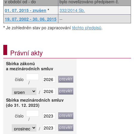
v období od - do
bylo novelizováno předpisem č.
01. 07. 2015 - zrušen
*
332/2014 Sb.
19. 07. 2002 - 30. 06. 2015
--
*
Je zohledněn stav po zapracování
těchto předpisů
.
Právní akty
Sbírka zákonů
a mezinárodních smluv
číslo
/
/
Sbírka mezinárodních smluv
(do 31. 12. 2023)
číslo
/
/