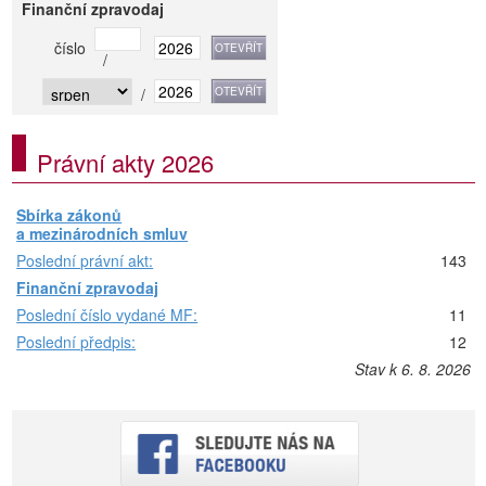
Finanční zpravodaj
číslo
/
/
Právní akty 2026
Sbírka zákonů
a mezinárodních smluv
Poslední právní akt:
143
Finanční zpravodaj
Poslední číslo vydané MF:
11
Poslední předpis:
12
Stav k 6. 8. 2026