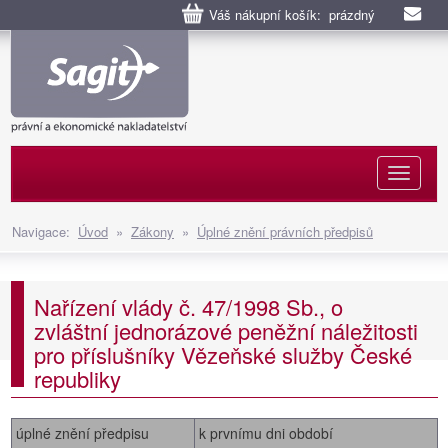
Váš nákupní košík: prázdný
Naviga
Navigace:
Úvod
»
Zákony
»
Úplné znění právních předpisů
Nařízení vlády č. 47/1998 Sb., o
zvláštní jednorázové peněžní náležitosti
pro příslušníky Vězeňské služby České
republiky
úplné znění předpisu
k prvnímu dni období