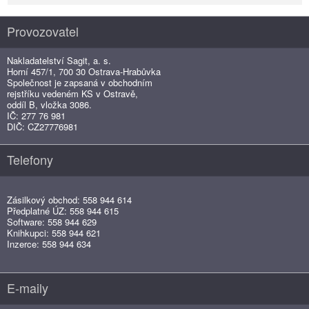
Provozovatel
Nakladatelství Sagit, a. s.
Horní 457/1, 700 30 Ostrava-Hrabůvka
Společnost je zapsaná v obchodním
rejstříku vedeném KS v Ostravě,
oddíl B, vložka 3086.
IČ: 277 76 981
DIČ: CZ27776981
Telefony
Zásilkový obchod: 558 944 614
Předplatné ÚZ: 558 944 615
Software: 558 944 629
Knihkupci: 558 944 621
Inzerce: 558 944 634
E-maily