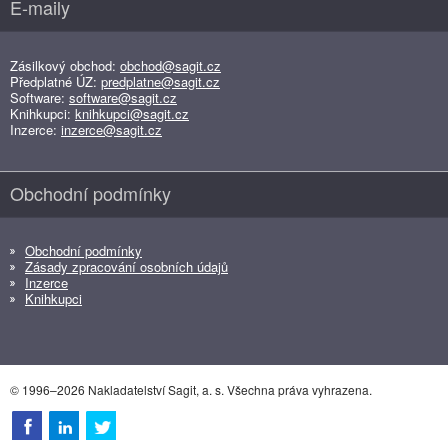
E-maily
Zásilkový obchod:
obchod@sagit.cz
Předplatné ÚZ:
predplatne@sagit.cz
Software:
software@sagit.cz
Knihkupci:
knihkupci@sagit.cz
Inzerce:
inzerce@sagit.cz
Obchodní podmínky
Obchodní podmínky
Zásady zpracování osobních údajů
Inzerce
Knihkupci
© 1996–2026 Nakladatelství Sagit, a. s. Všechna práva vyhrazena.