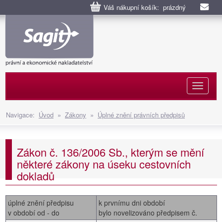
Váš nákupní košík: prázdný
Naviga
Navigace:
Úvod
»
Zákony
»
Úplné znění právních předpisů
Zákon č. 136/2006 Sb., kterým se mění
některé zákony na úseku cestovních
dokladů
úplné znění předpisu
k prvnímu dni období
v období od - do
bylo novelizováno předpisem č.