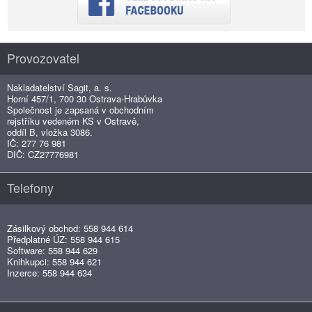
Provozovatel
Nakladatelství Sagit, a. s.
Horní 457/1, 700 30 Ostrava-Hrabůvka
Společnost je zapsaná v obchodním
rejstříku vedeném KS v Ostravě,
oddíl B, vložka 3086.
IČ: 277 76 981
DIČ: CZ27776981
Telefony
Zásilkový obchod: 558 944 614
Předplatné ÚZ: 558 944 615
Software: 558 944 629
Knihkupci: 558 944 621
Inzerce: 558 944 634