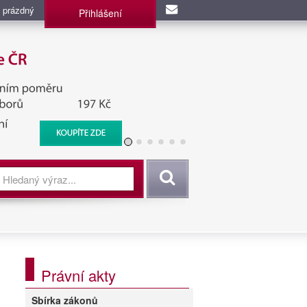
 prázdný
Přihlášení
užba, BIS, Zpravodajské
Vyhledat
Právní akty
Sbírka zákonů