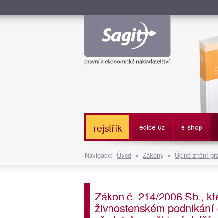
Služe
rejstřík
edice úz
e-shop
Navigace:
Úvod
»
Zákony
»
Úplné znění pr
Zákon č. 214/2006 Sb., kt
živnostenském podnikání (