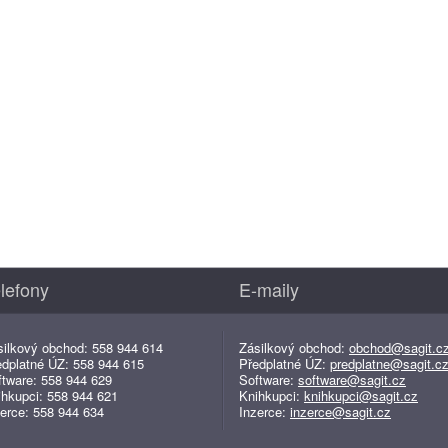
lefony
E-maily
silkový obchod: 558 944 614
Zásilkový obchod:
obchod@sagit.c
edplatné ÚZ: 558 944 615
Předplatné ÚZ:
predplatne@sagit.c
ftware: 558 944 629
Software:
software@sagit.cz
ihkupci: 558 944 621
Knihkupci:
knihkupci@sagit.cz
erce: 558 944 634
Inzerce:
inzerce@sagit.cz