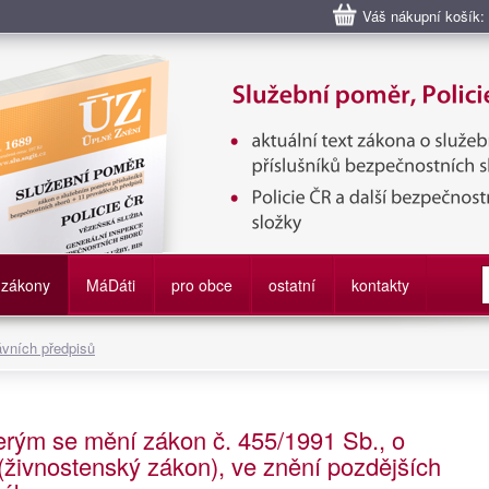
Váš nákupní košík:
bní poměr příslušníků bezpečnostních sborů, Policie ČR, Vězeňská sl
služby
zákony
M
á
D
áti
pro obce
ostatní
kontakty
ávních předpisů
erým se mění zákon č. 455/1991 Sb., o
živnostenský zákon), ve znění pozdějších