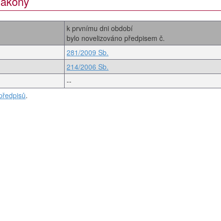
 zákony
k prvnímu dni období
bylo novelizováno předpisem č.
281/2009 Sb.
214/2006 Sb.
--
předpisů
.