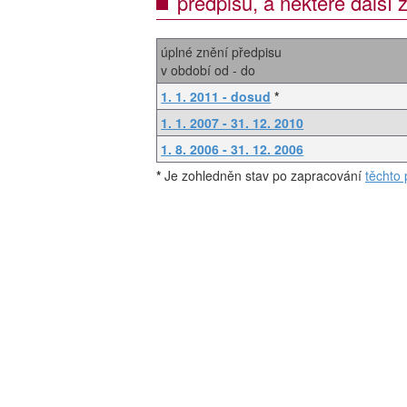
předpisů, a některé další
úplné znění předpisu
v období od - do
1. 1. 2011 - dosud
*
1. 1. 2007 - 31. 12. 2010
1. 8. 2006 - 31. 12. 2006
*
Je zohledněn stav po zapracování
těchto 