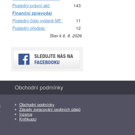
Poslední právní akt:
143
Finanční zpravodaj
Poslední číslo vydané MF:
11
Poslední předpis:
12
Stav k 6. 8. 2026
Obchodní podmínky
Obchodní podmínky
z
Zásady zpracování osobních údajů
z
Inzerce
Knihkupci