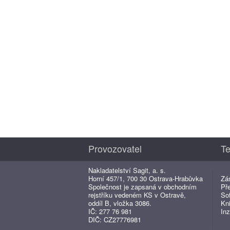
Provozovatel
Te
Nakladatelství Sagit, a. s.
Horní 457/1, 700 30 Ostrava-Hrabůvka
Zá
Společnost je zapsaná v obchodním
Př
rejstříku vedeném KS v Ostravě,
So
oddíl B, vložka 3086.
Kn
IČ: 277 76 981
Inz
DIČ: CZ27776981