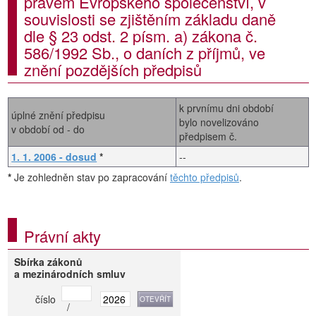
právem Evropského společenství, v
souvislosti se zjištěním základu daně
dle § 23 odst. 2 písm. a) zákona č.
586/1992 Sb., o daních z příjmů, ve
znění pozdějších předpisů
k prvnímu dni období
úplné znění předpisu
bylo novelizováno
v období od - do
předpisem č.
1. 1. 2006 - dosud
*
--
*
Je zohledněn stav po zapracování
těchto předpisů
.
Právní akty
Sbírka zákonů
a mezinárodních smluv
číslo
/