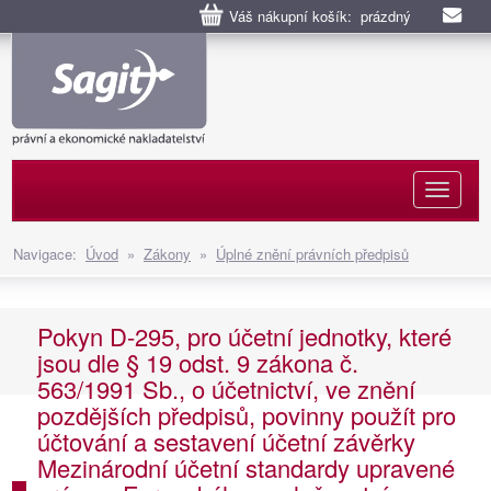
Váš nákupní košík: prázdný
Naviga
Navigace:
Úvod
»
Zákony
»
Úplné znění právních předpisů
Pokyn D-295, pro účetní jednotky, které
jsou dle § 19 odst. 9 zákona č.
563/1991 Sb., o účetnictví, ve znění
pozdějších předpisů, povinny použít pro
účtování a sestavení účetní závěrky
Mezinárodní účetní standardy upravené