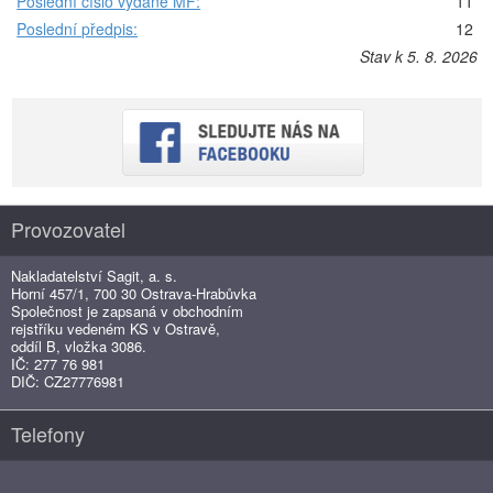
Poslední číslo vydané MF:
11
Poslední předpis:
12
Stav k 5. 8. 2026
Provozovatel
Nakladatelství Sagit, a. s.
Horní 457/1, 700 30 Ostrava-Hrabůvka
Společnost je zapsaná v obchodním
rejstříku vedeném KS v Ostravě,
oddíl B, vložka 3086.
IČ: 277 76 981
DIČ: CZ27776981
Telefony