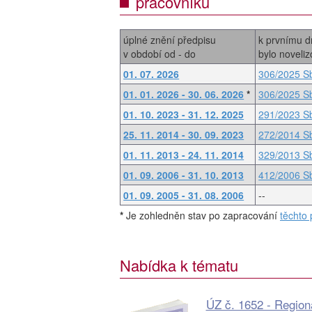
pracovníků
úplné znění předpisu
k prvnímu d
v období od - do
bylo noveli
01. 07. 2026
306/2025 S
01. 01. 2026 - 30. 06. 2026
*
306/2025 S
01. 10. 2023 - 31. 12. 2025
291/2023 S
25. 11. 2014 - 30. 09. 2023
272/2014 S
01. 11. 2013 - 24. 11. 2014
329/2013 S
01. 09. 2006 - 31. 10. 2013
412/2006 S
01. 09. 2005 - 31. 08. 2006
--
*
Je zohledněn stav po zapracování
těchto 
Nabídka k tématu
ÚZ č. 1652 - Regioná