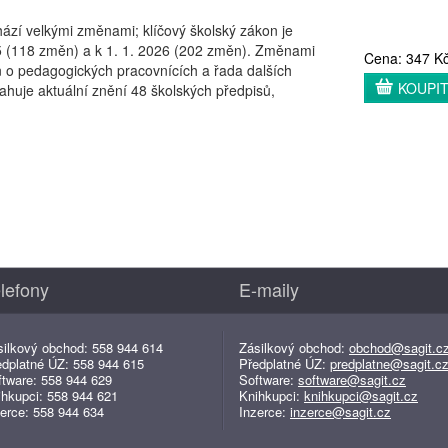
chází velkými změnami; klíčový školský zákon je
25 (118 změn) a k 1. 1. 2026 (202 změn). Změnami
Cena: 347 K
 o pedagogických pracovnících a řada dalších
KOUPI
ahuje aktuální znění 48 školských předpisů,
lefony
E-maily
silkový obchod: 558 944 614
Zásilkový obchod:
obchod@sagit.c
edplatné ÚZ: 558 944 615
Předplatné ÚZ:
predplatne@sagit.c
ftware: 558 944 629
Software:
software@sagit.cz
ihkupci: 558 944 621
Knihkupci:
knihkupci@sagit.cz
erce: 558 944 634
Inzerce:
inzerce@sagit.cz