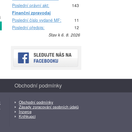
Poslední právní akt:
143
Finanční zpravodaj
č
Poslední číslo vydané MF:
11
T
Poslední předpis:
12
Stav k 6. 8. 2026
Obchodní podmínky
Obchodní podmínky
z
Zásady zpracování osobních údajů
z
Inzerce
Knihkupci