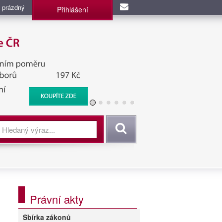
 prázdný
Přihlášení
užba, BIS, Zpravodajské
Vyhledat
Právní akty
Sbírka zákonů