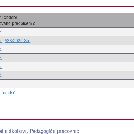
ni období
zováno předpisem č.
b.
b.
,
533/2025 Sb.
b.
b.
b.
b.
předpisů
.
lní školství, Pedagogičtí pracovníci