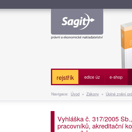
Služe
rejstřík
edice úz
e-shop
Navigace:
Úvod
»
Zákony
»
Úplné znění pr
Vyhláška č. 317/2005 Sb.
pracovníků, akreditační k