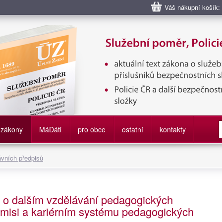
Váš nákupní košík:
bní poměr příslušníků bezpečnostních sborů, Policie ČR, Vězeňská sl
služby
zákony
M
á
D
áti
pro obce
ostatní
kontakty
ávních předpisů
, o dalším vzdělávání pedagogických
omisi a kariérním systému pedagogických