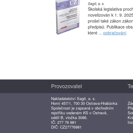
Sagit, a. s.
Školská legislativa pro
novelizován k 1. 9. 20
prošel také zákon zákon
předpisů. Publikace obs
které ...
pokračování
Provozovatel
Te
Nakladatelství Sagit, a. s.
Horní 457/1, 700 30 Ostrava-Hrabůvka
Zá
Společnost je zapsaná v obchodním
Př
rejstříku vedeném KS v Ostravě,
So
oddíl B, vložka 3086.
Kn
IČ: 277 76 981
Inz
DIČ: CZ27776981