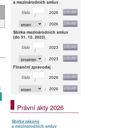
a mezinárodních smluv
číslo
/
/
Sbírka mezinárodních smluv
(do 31. 12. 2023)
číslo
/
/
Finanční zpravodaj
číslo
/
č
/
T
Právní akty 2026
Sbírka zákonů
a mezinárodních smluv