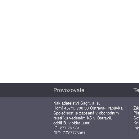
Provozovatel
Te
Nakladatelství Sagit, a. s.
Horní 457/1, 700 30 Ostrava-Hrabůvka
Zá
Společnost je zapsaná v obchodním
Př
rejstříku vedeném KS v Ostravě,
So
oddíl B, vložka 3086.
Kn
IČ: 277 76 981
Inz
DIČ: CZ27776981