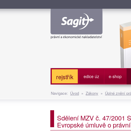
Služe
rejstřík
edice úz
e-shop
Navigace:
Úvod
»
Zákony
»
Úplné znění pr
Sdělení MZV č. 47/2001 Sb
Evropské úmluvě o právní