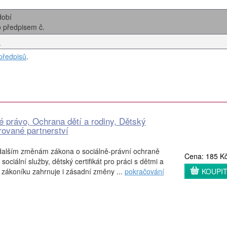
dobí
o předpisem č.
.
předpisů
.
é právo, Ochrana dětí a rodiny, Dětský
ované partnerství
dalším změnám zákona o sociálně-právní ochraně
Cena: 185 K
ociální služby, dětský certifikát pro práci s dětmi a
 zákoníku zahrnuje i zásadní změny ...
pokračování
KOUPI