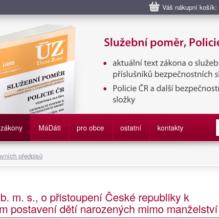
Váš nákupní košík:
bní poměr příslušníků bezpečnostních sborů, Policie ČR, Vězeňská sl
služby
zákony
M
á
D
áti
pro obce
ostatní
kontakty
ávních předpisů
. m. s., o přistoupení České republiky k
m postavení dětí narozených mimo manželství