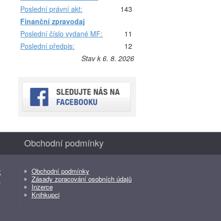
Poslední právní akt:
143
Finanční zpravodaj
Poslední číslo vydané MF:
11
Poslední předpis:
12
Stav k 6. 8. 2026
Obchodní podmínky
Obchodní podmínky
z
Zásady zpracování osobních údajů
z
Inzerce
Knihkupci