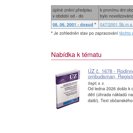
úplné znění předpisu
k prvnímu dni ob
v období od - do
bylo novelizován
08. 06. 2001 - dosud
*
047/2001 Sb.m.s
*
Je zohledněn stav po zapracování
těchto 
Nabídka k tématu
ÚZ č. 1678 - Rodinn
ombudsman, Registr
Sagit, a. s.
Od ledna 2026 došlo k 
dětí (úhrada nákladů na s
další). Text občanského