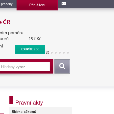
 prázdný
Přihlášení
užba, BIS, Zpravodajské
Vyhledat
Právní akty
Sbírka zákonů