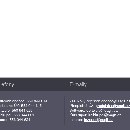
lefony
E-maily
silkový obchod: 558 944 614
Zásilkový obchod:
obchod@sagit.c
edplatné ÚZ: 558 944 615
Předplatné ÚZ:
predplatne@sagit.c
ftware: 558 944 629
Software:
software@sagit.cz
ihkupci: 558 944 621
Knihkupci:
knihkupci@sagit.cz
erce: 558 944 634
Inzerce:
inzerce@sagit.cz