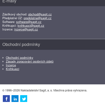
E-maily
Zásilkový obchod:
obchod@sagit.cz
Předplatné ÚZ:
predplatne@sagit.cz
Software:
software@sagit.cz
Knihkupci:
knihkupci@sagit.cz
Inzerce:
inzerce@sagit.cz
Obchodní podmínky
Obchodní podmínky
Zásady zpracování osobních údajů
Inzerce
Knihkupci
© 1996–2026 Nakladatelství Sagit, a. s. Všechna práva vyhrazena.