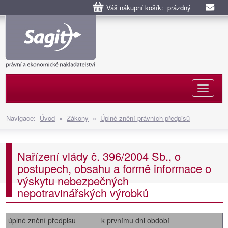
Váš nákupní košík: prázdný
Naviga
Navigace:
Úvod
»
Zákony
»
Úplné znění právních předpisů
Nařízení vlády č. 396/2004 Sb., o
postupech, obsahu a formě informace o
výskytu nebezpečných
nepotravinářských výrobků
úplné znění předpisu
k prvnímu dni období