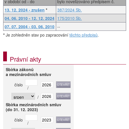
v období od - do
bylo novelizováno předpisem č.
13. 12. 2024 - zrušen
*
387/2024 Sb.
04. 06. 2010 - 12. 12. 2024
175/2010 Sb.
07. 07. 2004 - 03. 06. 2010
--
*
Je zohledněn stav po zapracování
těchto předpisů
.
Právní akty
Sbírka zákonů
a mezinárodních smluv
číslo
/
/
Sbírka mezinárodních smluv
(do 31. 12. 2023)
číslo
/