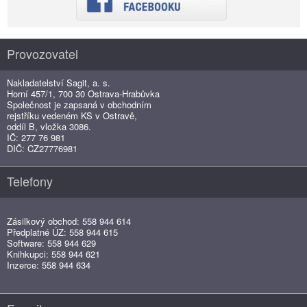
Provozovatel
Nakladatelství Sagit, a. s.
Horní 457/1, 700 30 Ostrava-Hrabůvka
Společnost je zapsaná v obchodním
rejstříku vedeném KS v Ostravě,
oddíl B, vložka 3086.
IČ: 277 76 981
DIČ: CZ27776981
Telefony
Zásilkový obchod: 558 944 614
Předplatné ÚZ: 558 944 615
Software: 558 944 629
Knihkupci: 558 944 621
Inzerce: 558 944 634