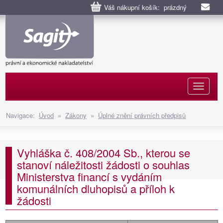
Váš nákupní košík: prázdný
Naviga
Navigace:
Úvod
»
Zákony
»
Úplné znění právních předpisů
Vyhláška č. 408/2004 Sb., kterou se
stanoví náležitosti žádosti o souhlas
Ministerstva financí s vydáním
komunálních dluhopisů a příloh k
žádosti