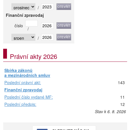
/
Finanční zpravodaj
číslo
/
/
Právní akty 2026
Sbírka zákonů
a mezinárodních smluv
Poslední právní akt:
143
Finanční zpravodaj
Poslední číslo vydané MF:
11
Poslední předpis:
12
Stav k 6. 8. 2026