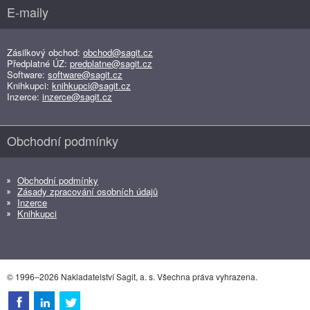
E-maily
Zásilkový obchod:
obchod@sagit.cz
Předplatné ÚZ:
predplatne@sagit.cz
Software:
software@sagit.cz
Knihkupci:
knihkupci@sagit.cz
Inzerce:
inzerce@sagit.cz
Obchodní podmínky
Obchodní podmínky
Zásady zpracování osobních údajů
Inzerce
Knihkupci
© 1996–2026 Nakladatelství Sagit, a. s. Všechna práva vyhrazena.