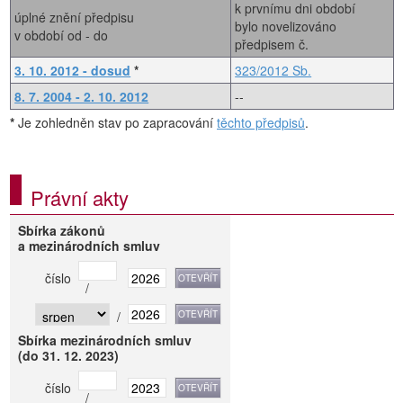
k prvnímu dni období
úplné znění předpisu
bylo novelizováno
v období od - do
předpisem č.
3. 10. 2012 - dosud
*
323/2012 Sb.
8. 7. 2004 - 2. 10. 2012
--
*
Je zohledněn stav po zapracování
těchto předpisů
.
Právní akty
Sbírka zákonů
a mezinárodních smluv
číslo
/
/
Sbírka mezinárodních smluv
(do 31. 12. 2023)
číslo
/