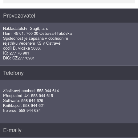
Provozovatel
Nakladatelství Sagit, a. s.
Horní 457/1, 700 30 Ostrava-Hrabůvka
Společnost je zapsaná v obchodním
rejstříku vedeném KS v Ostravě,
oddíl B, vložka 3086.
IČ: 277 76 981
DIČ: CZ27776981
Telefony
Zásilkový obchod: 558 944 614
Předplatné ÚZ: 558 944 615
Software: 558 944 629
Knihkupci: 558 944 621
Inzerce: 558 944 634
E-maily