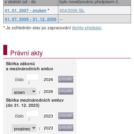
v období od - do
bylo novelizováno předpisem č.
01. 01. 2007 - zrušen
*
604/2006 Sb.
01. 07. 2005 - 31. 12. 2006
--
*
Je zohledněn stav po zapracování
těchto předpisů
.
Právní akty
Sbírka zákonů
a mezinárodních smluv
číslo
/
/
Sbírka mezinárodních smluv
(do 31. 12. 2023)
číslo
/
/