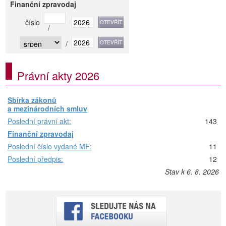
Finanční zpravodaj
číslo
/
/
Právní akty 2026
Sbírka zákonů
a mezinárodních smluv
Poslední právní akt:
143
Finanční zpravodaj
Poslední číslo vydané MF:
11
Poslední předpis:
12
Stav k 6. 8. 2026