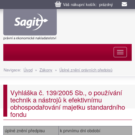
Váš nákupní košík: prázdný
Naviga
Navigace:
Úvod
»
Zákony
»
Úplné znění právních předpisů
Vyhláška č. 139/2005 Sb., o používání
technik a nástrojů k efektivnímu
obhospodařování majetku standardního
fondu
úplné znění předpisu
k prvnímu dni období