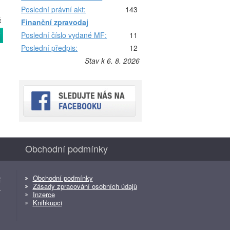
Poslední právní akt:
143
č
Finanční zpravodaj
Poslední číslo vydané MF:
11
T
Poslední předpis:
12
Stav k 6. 8. 2026
Obchodní podmínky
Obchodní podmínky
z
Zásady zpracování osobních údajů
z
Inzerce
Knihkupci