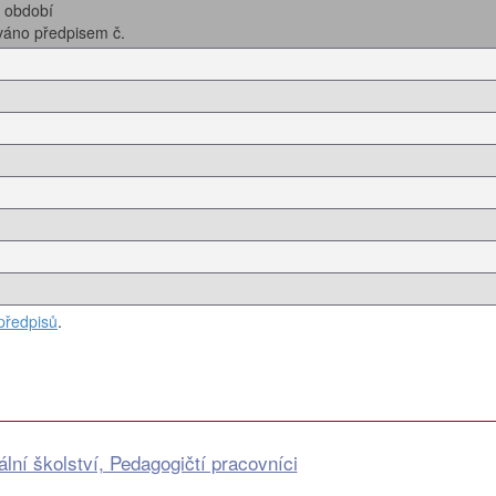
i období
ováno předpisem č.
předpisů
.
lní školství, Pedagogičtí pracovníci