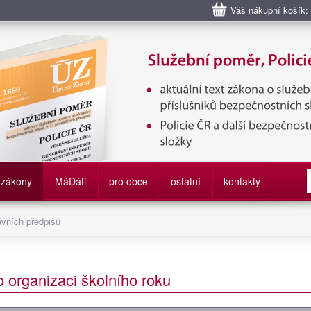
Váš nákupní košík:
bní poměr příslušníků bezpečnostních sborů, Policie ČR, Vězeňská sl
služby
zákony
M
á
D
áti
pro obce
ostatní
kontakty
ávních předpisů
o organizaci školního roku