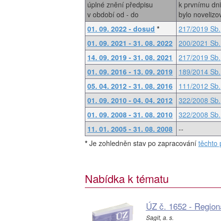
úplné znění předpisu
k prvnímu dn
v období od - do
bylo noveliz
01. 09. 2022 - dosud
*
217/2019 Sb.
01. 09. 2021 - 31. 08. 2022
200/2021 Sb.
14. 09. 2019 - 31. 08. 2021
217/2019 Sb.
01. 09. 2016 - 13. 09. 2019
189/2014 Sb.
05. 04. 2012 - 31. 08. 2016
111/2012 Sb.
01. 09. 2010 - 04. 04. 2012
322/2008 Sb.
01. 09. 2008 - 31. 08. 2010
322/2008 Sb.
11. 01. 2005 - 31. 08. 2008
--
*
Je zohledněn stav po zapracování
těchto 
Nabídka k tématu
ÚZ č. 1652 - Regioná
Sagit, a. s.