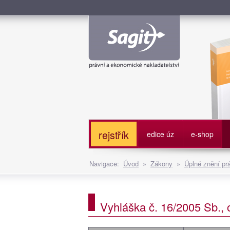
Služe
rejstřík
edice úz
e-shop
Navigace:
Úvod
»
Zákony
»
Úplné znění pr
Vyhláška č. 16/2005 Sb., 