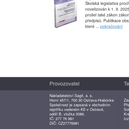
Školská legislativa pro
novelizován k 1. 9. 20
prošel také zákon zákon
předpisů. Publikace obs
které ...
pokračování
Provozovatel
Te
Nakladatelství Sagit, a. s.
Horní 457/1, 700 30 Ostrava-Hrabůvka
Zá
Společnost je zapsaná v obchodním
Př
rejstříku vedeném KS v Ostravě,
So
oddíl B, vložka 3086.
Kn
IČ: 277 76 981
Inz
DIČ: CZ27776981