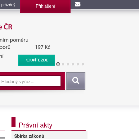
 prázdný
Přihlášení
užba, BIS, Zpravodajské
Vyhledat
Právní akty
Sbírka zákonů