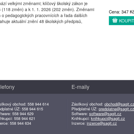
chází velkými změnami; klíčový školský zákon je
25 (118 změn) a k 1. 1. 2026 (202 změn). Změnami
Cena: 347 K
 o pedagogických pracovnících a řada dalších
KOUPI
ahuje aktuální znění 48 školských předpisů,
lefony
E-maily
silkový obchod: 558 944 614
Zásilkový obchod:
obchod@sagit.c
edplatné ÚZ: 558 944 615
Předplatné ÚZ:
predplatne@sagit.c
ftware: 558 944 629
Software:
software@sagit.cz
ihkupci: 558 944 621
Knihkupci:
knihkupci@sagit.cz
erce: 558 944 634
Inzerce:
inzerce@sagit.cz