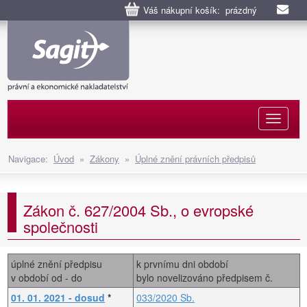
Váš nákupní košík: prázdný
Naviga
Navigace:
Úvod
»
Zákony
»
Úplné znění právních předpisů
Zákon č. 627/2004 Sb., o evropské
společnosti
úplné znění předpisu
k prvnímu dni období
v období od - do
bylo novelizováno předpisem č.
01. 01. 2021 - dosud
*
033/2020 Sb.