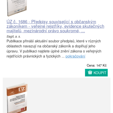
ÚZ č. 1686 - Předpisy související s občanským
zákoníkem - veřejné rejstříky, evidence skutečných
majitelů, mezinárodní právo soukromé, ...
Sagit, a. s.
Publikace přináší aktuální soubor předpisů, které v různých
oblastech navazují na občanský zákoník a doplňují jeho
úpravu. V publikaci najdete úplné znění zákona o veřejných
rejstřících právnických a fyzických ...
pokračování
Cena: 147 Kč
KOUPIT