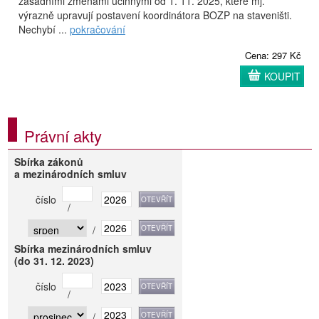
zásadními změnami účinnými od 1. 11. 2025, které mj.
výrazně upravují postavení koordinátora BOZP na staveništi.
Nechybí ...
pokračování
Cena: 297 Kč
KOUPIT
Právní akty
Sbírka zákonů
a mezinárodních smluv
číslo
/
/
Sbírka mezinárodních smluv
(do 31. 12. 2023)
číslo
/
/