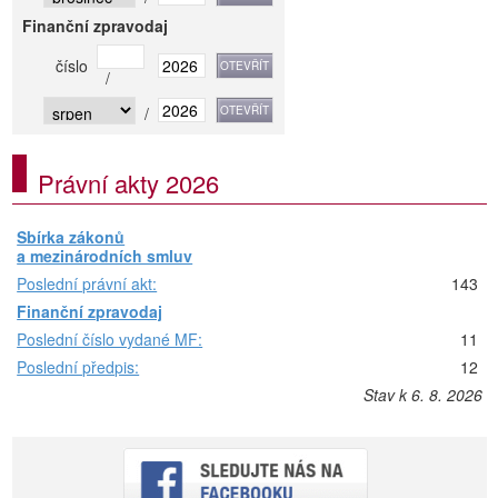
Finanční zpravodaj
číslo
/
/
Právní akty 2026
Sbírka zákonů
a mezinárodních smluv
Poslední právní akt:
143
Finanční zpravodaj
Poslední číslo vydané MF:
11
Poslední předpis:
12
Stav k 6. 8. 2026