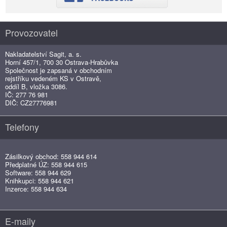
Provozovatel
Nakladatelství Sagit, a. s.
Horní 457/1, 700 30 Ostrava-Hrabůvka
Společnost je zapsaná v obchodním
rejstříku vedeném KS v Ostravě,
oddíl B, vložka 3086.
IČ: 277 76 981
DIČ: CZ27776981
Telefony
Zásilkový obchod: 558 944 614
Předplatné ÚZ: 558 944 615
Software: 558 944 629
Knihkupci: 558 944 621
Inzerce: 558 944 634
E-maily