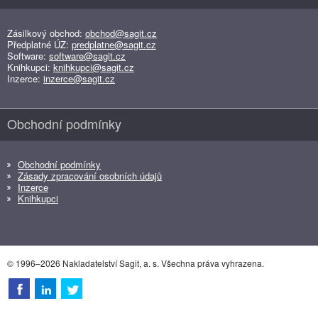
Zásilkový obchod:
obchod@sagit.cz
Předplatné ÚZ:
predplatne@sagit.cz
Software:
software@sagit.cz
Knihkupci:
knihkupci@sagit.cz
Inzerce:
inzerce@sagit.cz
Obchodní podmínky
Obchodní podmínky
Zásady zpracování osobních údajů
Inzerce
Knihkupci
© 1996–2026 Nakladatelství Sagit, a. s. Všechna práva vyhrazena.