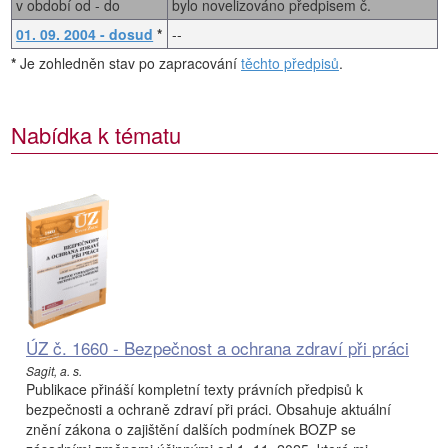
v období od - do
bylo novelizováno předpisem č.
01. 09. 2004 - dosud
*
--
*
Je zohledněn stav po zapracování
těchto předpisů
.
Nabídka k tématu
ÚZ č. 1660 - Bezpečnost a ochrana zdraví při práci
Sagit, a. s.
Publikace přináší kompletní texty právních předpisů k
bezpečnosti a ochraně zdraví při práci. Obsahuje aktuální
znění zákona o zajištění dalších podmínek BOZP se