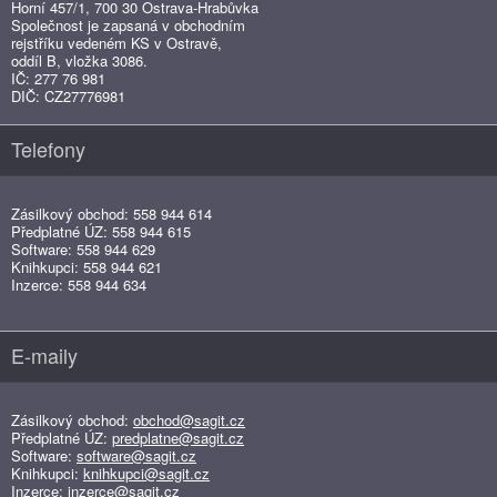
Horní 457/1, 700 30 Ostrava-Hrabůvka
Společnost je zapsaná v obchodním
rejstříku vedeném KS v Ostravě,
oddíl B, vložka 3086.
IČ: 277 76 981
DIČ: CZ27776981
Telefony
Zásilkový obchod: 558 944 614
Předplatné ÚZ: 558 944 615
Software: 558 944 629
Knihkupci: 558 944 621
Inzerce: 558 944 634
E-maily
Zásilkový obchod:
obchod@sagit.cz
Předplatné ÚZ:
predplatne@sagit.cz
Software:
software@sagit.cz
Knihkupci:
knihkupci@sagit.cz
Inzerce:
inzerce@sagit.cz