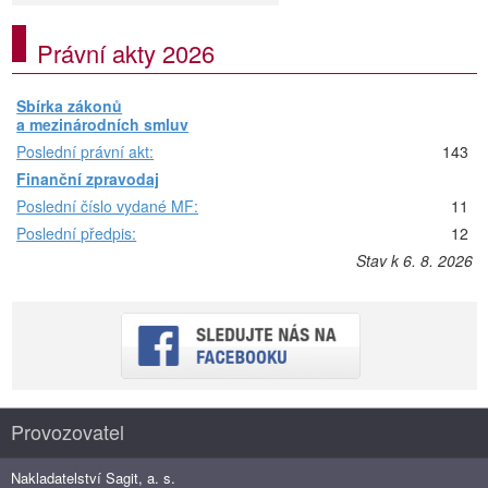
Právní akty 2026
Sbírka zákonů
a mezinárodních smluv
Poslední právní akt:
143
Finanční zpravodaj
Poslední číslo vydané MF:
11
Poslední předpis:
12
Stav k 6. 8. 2026
Provozovatel
Nakladatelství Sagit, a. s.