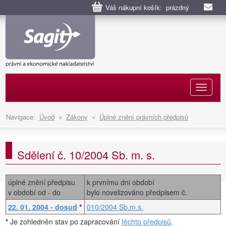
Váš nákupní košík: prázdný
Naviga
Navigace:
Úvod
»
Zákony
»
Úplné znění právních předpisů
Sdělení č. 10/2004 Sb. m. s.
úplné znění předpisu
k prvnímu dni období
v období od - do
bylo novelizováno předpisem č.
22. 01. 2004 - dosud
*
010/2004 Sb.m.s.
*
Je zohledněn stav po zapracování
těchto předpisů
.