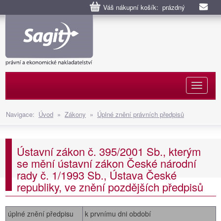
Váš nákupní košík: prázdný
Naviga
Navigace:
Úvod
»
Zákony
»
Úplné znění právních předpisů
Ústavní zákon č. 395/2001 Sb., kterým
se mění ústavní zákon České národní
rady č. 1/1993 Sb., Ústava České
republiky, ve znění pozdějších předpisů
úplné znění předpisu
k prvnímu dni období