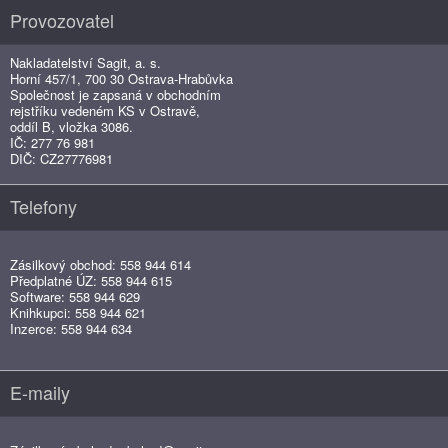
Provozovatel
Nakladatelství Sagit, a. s.
Horní 457/1, 700 30 Ostrava-Hrabůvka
Společnost je zapsaná v obchodním
rejstříku vedeném KS v Ostravě,
oddíl B, vložka 3086.
IČ: 277 76 981
DIČ: CZ27776981
Telefony
Zásilkový obchod: 558 944 614
Předplatné ÚZ: 558 944 615
Software: 558 944 629
Knihkupci: 558 944 621
Inzerce: 558 944 634
E-maily