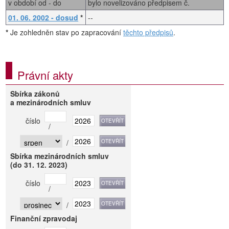
v období od - do
bylo novelizováno předpisem č.
01. 06. 2002 - dosud
*
--
*
Je zohledněn stav po zapracování
těchto předpisů
.
Právní akty
Sbírka zákonů
a mezinárodních smluv
číslo
/
/
Sbírka mezinárodních smluv
(do 31. 12. 2023)
číslo
/
/
Finanční zpravodaj