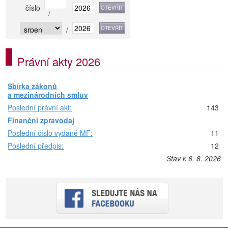
číslo
/
/
Právní akty 2026
Sbírka zákonů
a mezinárodních smluv
Poslední právní akt:
143
Finanční zpravodaj
Poslední číslo vydané MF:
11
Poslední předpis:
12
Stav k 6. 8. 2026