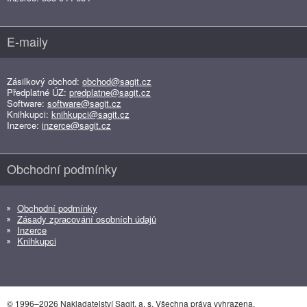
E-maily
Zásilkový obchod:
obchod@sagit.cz
Předplatné ÚZ:
predplatne@sagit.cz
Software:
software@sagit.cz
Knihkupci:
knihkupci@sagit.cz
Inzerce:
inzerce@sagit.cz
Obchodní podmínky
Obchodní podmínky
Zásady zpracování osobních údajů
Inzerce
Knihkupci
© 1996–2026 Nakladatelství Sagit, a. s. Všechna práva vyhrazena.