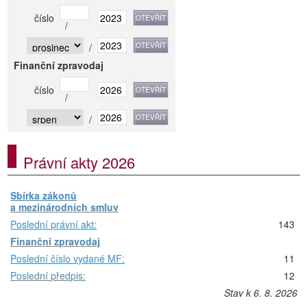
číslo
/
/
Finanční zpravodaj
číslo
/
/
Právní akty 2026
Sbírka zákonů
a mezinárodních smluv
Poslední právní akt:
143
Finanční zpravodaj
Poslední číslo vydané MF:
11
Poslední předpis:
12
Stav k 6. 8. 2026