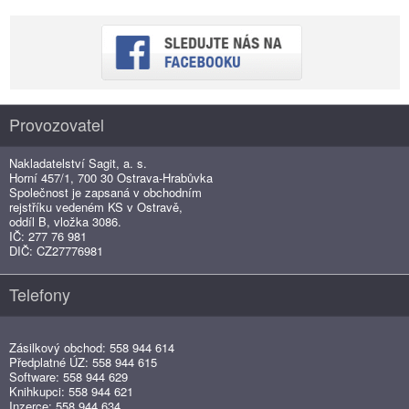
Provozovatel
Nakladatelství Sagit, a. s.
Horní 457/1, 700 30 Ostrava-Hrabůvka
Společnost je zapsaná v obchodním
rejstříku vedeném KS v Ostravě,
oddíl B, vložka 3086.
IČ: 277 76 981
DIČ: CZ27776981
Telefony
Zásilkový obchod: 558 944 614
Předplatné ÚZ: 558 944 615
Software: 558 944 629
Knihkupci: 558 944 621
Inzerce: 558 944 634