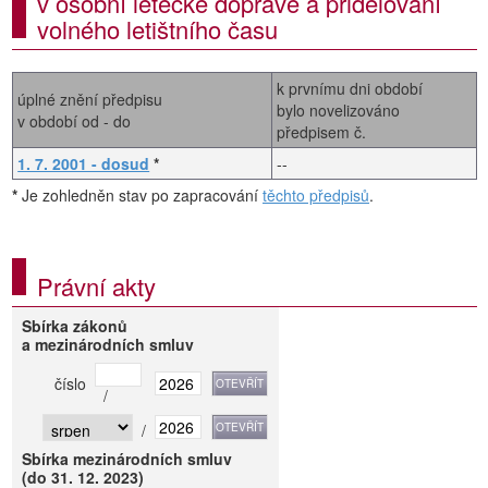
v osobní letecké dopravě a přidělování
volného letištního času
k prvnímu dni období
úplné znění předpisu
bylo novelizováno
v období od - do
předpisem č.
1. 7. 2001 - dosud
*
--
*
Je zohledněn stav po zapracování
těchto předpisů
.
Právní akty
Sbírka zákonů
a mezinárodních smluv
číslo
/
/
Sbírka mezinárodních smluv
(do 31. 12. 2023)