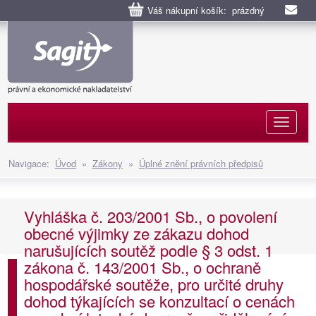
Váš nákupní košík: prázdný
Naviga
Navigace:
Úvod
»
Zákony
»
Úplné znění právních předpisů
Vyhláška č. 203/2001 Sb., o povolení
obecné výjimky ze zákazu dohod
narušujících soutěž podle § 3 odst. 1
zákona č. 143/2001 Sb., o ochraně
hospodářské soutěže, pro určité druhy
dohod týkajících se konzultací o cenách