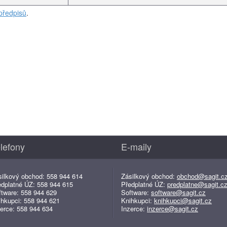
předpisů
.
lefony
E-maily
silkový obchod: 558 944 614
Zásilkový obchod:
obchod@sagit.c
edplatné ÚZ: 558 944 615
Předplatné ÚZ:
predplatne@sagit.c
ftware: 558 944 629
Software:
software@sagit.cz
ihkupci: 558 944 621
Knihkupci:
knihkupci@sagit.cz
erce: 558 944 634
Inzerce:
inzerce@sagit.cz