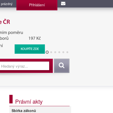
 prázdný
Přihlášení
užba, BIS, Zpravodajské
Vyhledat
Právní akty
Sbírka zákonů