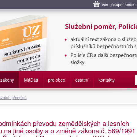
Váš nákupní košík:
bní poměr příslušníků bezpečnostních sborů, Policie ČR, Vězeňská sl
služby
zákony
M
á
D
áti
pro obce
ostatní
kontakty
ávních předpisů
podmínkách převodu zemědělských a lesních
tu na jiné osoby a o změně zákona č. 569/1991