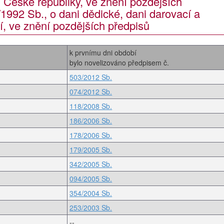
České republiky, ve znění pozdějších
/1992 Sb., o dani dědické, dani darovací a
í, ve znění pozdějších předpisů
k prvnímu dni období
bylo novelizováno předpisem č.
503/2012 Sb.
074/2012 Sb.
118/2008 Sb.
186/2006 Sb.
178/2006 Sb.
179/2005 Sb.
342/2005 Sb.
094/2005 Sb.
354/2004 Sb.
253/2003 Sb.
--