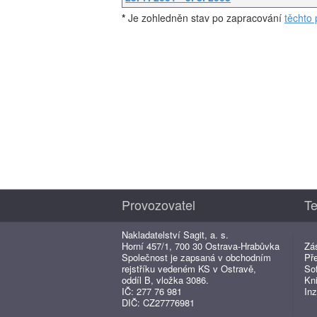
*
Je zohledněn stav po zapracování
těchto 
Provozovatel
Te
Nakladatelství Sagit, a. s.
Horní 457/1, 700 30 Ostrava-Hrabůvka
Zá
Společnost je zapsaná v obchodním
Př
rejstříku vedeném KS v Ostravě,
So
oddíl B, vložka 3086.
Kn
IČ: 277 76 981
Inz
DIČ: CZ27776981