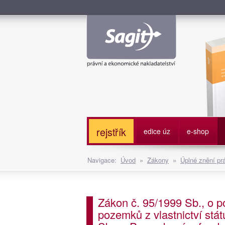
Služe
rejstřík
edice úz
e-shop
Navigace:
Úvod
»
Zákony
»
Úplné znění pr
Zákon č. 95/1999 Sb., o 
pozemků z vlastnictví stá