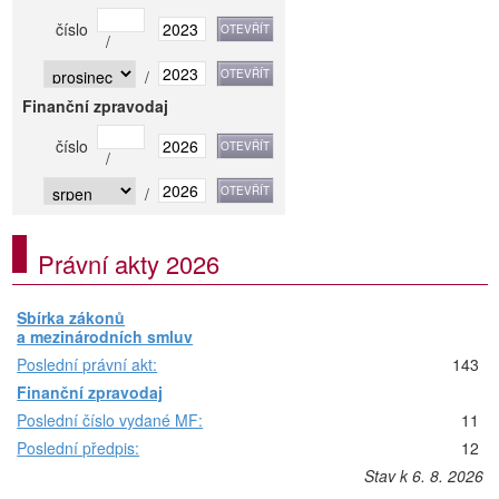
číslo
/
/
Finanční zpravodaj
číslo
/
/
Právní akty 2026
Sbírka zákonů
a mezinárodních smluv
Poslední právní akt:
143
Finanční zpravodaj
Poslední číslo vydané MF:
11
Poslední předpis:
12
Stav k 6. 8. 2026