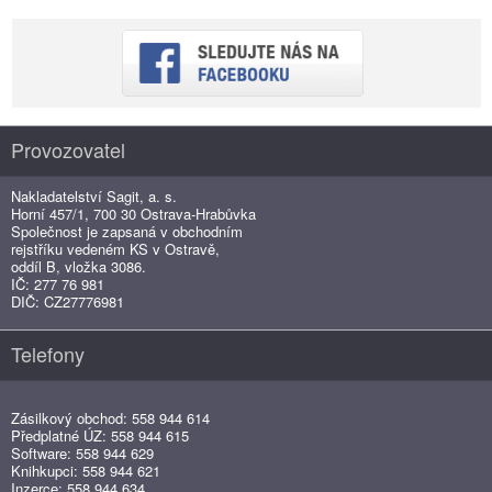
Provozovatel
Nakladatelství Sagit, a. s.
Horní 457/1, 700 30 Ostrava-Hrabůvka
Společnost je zapsaná v obchodním
rejstříku vedeném KS v Ostravě,
oddíl B, vložka 3086.
IČ: 277 76 981
DIČ: CZ27776981
Telefony
Zásilkový obchod: 558 944 614
Předplatné ÚZ: 558 944 615
Software: 558 944 629
Knihkupci: 558 944 621
Inzerce: 558 944 634