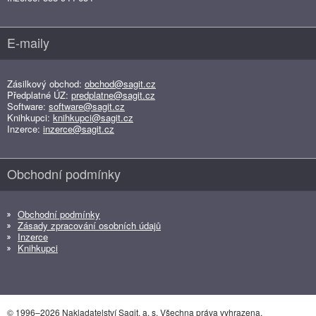
E-maily
Zásilkový obchod:
obchod@sagit.cz
Předplatné ÚZ:
predplatne@sagit.cz
Software:
software@sagit.cz
Knihkupci:
knihkupci@sagit.cz
Inzerce:
inzerce@sagit.cz
Obchodní podmínky
Obchodní podmínky
Zásady zpracování osobních údajů
Inzerce
Knihkupci
© 1996–2026 Nakladatelství Sagit, a. s. Všechna práva vyhrazena.