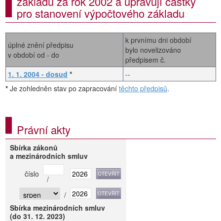
základu za rok 2002 a upravují částky
pro stanovení výpočtového základu
k prvnímu dni období
úplné znění předpisu
bylo novelizováno
v období od - do
předpisem č.
1. 1. 2004 - dosud
*
--
*
Je zohledněn stav po zapracování
těchto předpisů
.
Právní akty
Sbírka zákonů
a mezinárodních smluv
číslo
/
/
Sbírka mezinárodních smluv
(do 31. 12. 2023)