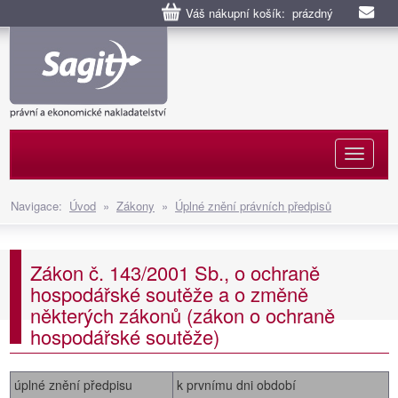
Váš nákupní košík: prázdný
Naviga
Navigace:
Úvod
»
Zákony
»
Úplné znění právních předpisů
Zákon č. 143/2001 Sb., o ochraně
hospodářské soutěže a o změně
některých zákonů (zákon o ochraně
hospodářské soutěže)
úplné znění předpisu
k prvnímu dni období