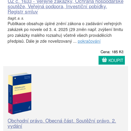
ÚZ č. 1633 - Veřejné zakázky, Ochrana hospodářské
soutěže, Veřejná podpora, Investiční pobídky,
Registr smluv
Sagit, a. s.
Publikace obsahuje úplné znění zákona o zadávání veřejných
zakázek po novele od 3. 4. 2025 (29 změn např. zvýšení limitu
pro zakázky malého rozsahu) včetně všech prováděcích
předpisů. Dále je zde novelizovaný ...
pokračování
Cena: 185 Kč
KOUPIT
Obchodní právo. Obecná část. Soutěžní právo. 2.
vydání