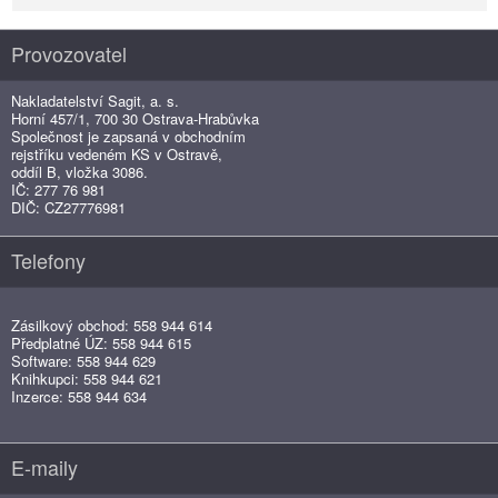
Provozovatel
Nakladatelství Sagit, a. s.
Horní 457/1, 700 30 Ostrava-Hrabůvka
Společnost je zapsaná v obchodním
rejstříku vedeném KS v Ostravě,
oddíl B, vložka 3086.
IČ: 277 76 981
DIČ: CZ27776981
Telefony
Zásilkový obchod: 558 944 614
Předplatné ÚZ: 558 944 615
Software: 558 944 629
Knihkupci: 558 944 621
Inzerce: 558 944 634
E-maily