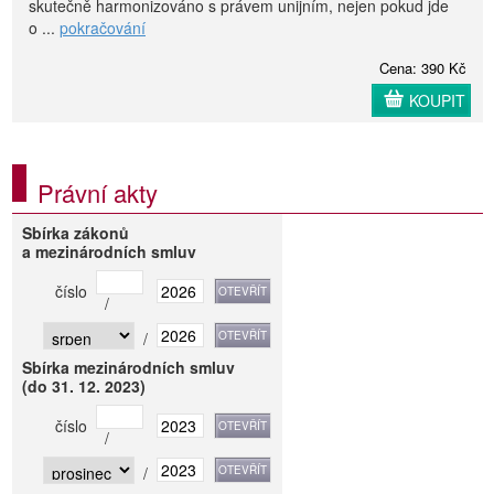
skutečně harmonizováno s právem unijním, nejen pokud jde
o ...
pokračování
Cena: 390 Kč
KOUPIT
Právní akty
Sbírka zákonů
a mezinárodních smluv
číslo
/
/
Sbírka mezinárodních smluv
(do 31. 12. 2023)
číslo
/
/