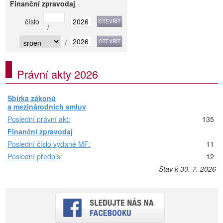
Finanční zpravodaj
číslo
/
/
Právní akty 2026
Sbírka zákonů
a mezinárodních smluv
Poslední právní akt:
135
Finanční zpravodaj
Poslední číslo vydané MF:
11
Poslední předpis:
12
Stav k 30. 7. 2026