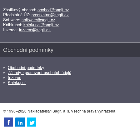
Zásilkový obchod:
obchod@sagit.cz
Předplatné ÚZ:
predplatne@sagit.cz
Software:
software@sagit.cz
Knihkupci:
knihkupci@sagit.cz
Inzerce:
inzerce@sagit.cz
Obchodní podmínky
Obchodní podmínky
Zásady zpracování osobních údajů
Inzerce
Knihkupci
© 1996–2026 Nakladatelství Sagit, a. s. Všechna práva vyhrazena.