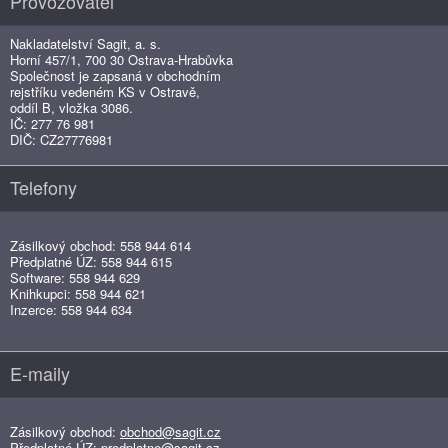
Provozovatel
Nakladatelství Sagit, a. s.
Horní 457/1, 700 30 Ostrava-Hrabůvka
Společnost je zapsaná v obchodním
rejstříku vedeném KS v Ostravě,
oddíl B, vložka 3086.
IČ: 277 76 981
DIČ: CZ27776981
Telefony
Zásilkový obchod: 558 944 614
Předplatné ÚZ: 558 944 615
Software: 558 944 629
Knihkupci: 558 944 621
Inzerce: 558 944 634
E-maily
Zásilkový obchod:
obchod@sagit.cz
Předplatné ÚZ:
predplatne@sagit.cz