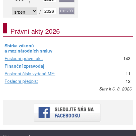
/
/
Právní akty 2026
Sbírka zákonů
a mezinárodních smluv
Poslední právní akt:
143
Finanční zpravodaj
Poslední číslo vydané MF:
11
Poslední předpis:
12
Stav k 6. 8. 2026