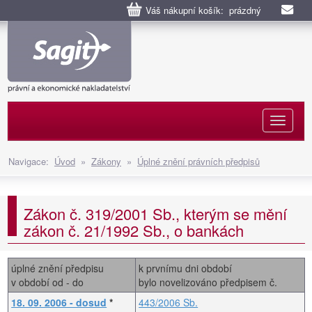
Váš nákupní košík: prázdný
Naviga
Navigace:
Úvod
»
Zákony
»
Úplné znění právních předpisů
Zákon č. 319/2001 Sb., kterým se mění
zákon č. 21/1992 Sb., o bankách
úplné znění předpisu
k prvnímu dni období
v období od - do
bylo novelizováno předpisem č.
18. 09. 2006 - dosud
*
443/2006 Sb.