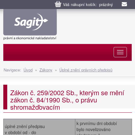
Váš nákupní košík: prázdný
Naviga
Navigace:
Úvod
»
Zákony
»
Úplné znění právních předpisů
Zákon č. 259/2002 Sb., kterým se mění
zákon č. 84/1990 Sb., o právu
shromažďovacím
k prvnímu dni období
úplné znění předpisu
bylo novelizováno
v období od - do