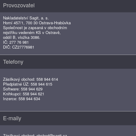
Provozovatel
Nakladatelství Sagit, a. s.
Horní 457/1, 700 30 Ostrava-Hrabůvka
Společnost je zapsaná v obchodním
rejstříku vedeném KS v Ostravě,
oddíl B, vložka 3086.
IČ: 277 76 981
DIČ: CZ27776981
Telefony
Zásilkový obchod: 558 944 614
Předplatné ÚZ: 558 944 615
Software: 558 944 629
Knihkupci: 558 944 621
Inzerce: 558 944 634
E-maily
Zásilkový obchod:
obchod@sagit.cz