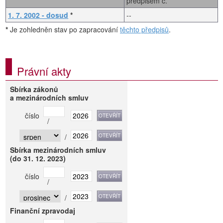
předpisem č.
1. 7. 2002 - dosud
*
--
*
Je zohledněn stav po zapracování
těchto předpisů
.
Právní akty
Sbírka zákonů
a mezinárodních smluv
číslo
/
/
Sbírka mezinárodních smluv
(do 31. 12. 2023)
číslo
/
/
Finanční zpravodaj