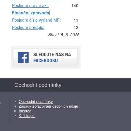
Poslední právní akt:
140
Finanční zpravodaj
Poslední číslo vydané MF:
11
Poslední předpis:
12
Stav k 5. 8. 2026
Obchodní podmínky
Obchodní podmínky
z
Zásady zpracování osobních údajů
z
Inzerce
Knihkupci