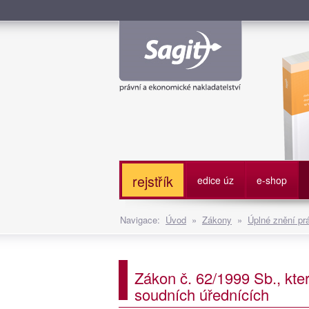
Služe
rejstřík
edice úz
e-shop
Navigace:
Úvod
»
Zákony
»
Úplné znění pr
Zákon č. 62/1999 Sb., kte
soudních úřednících