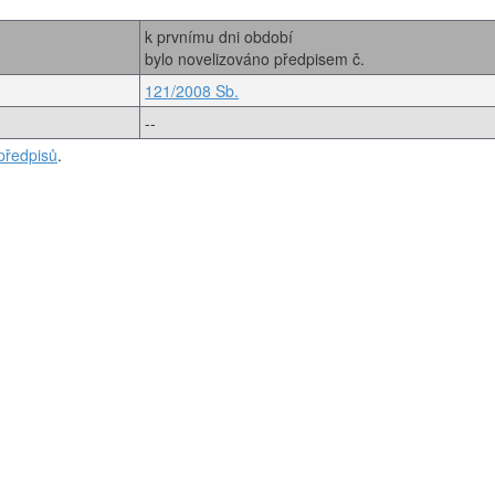
k prvnímu dni období
bylo novelizováno předpisem č.
121/2008 Sb.
--
předpisů
.