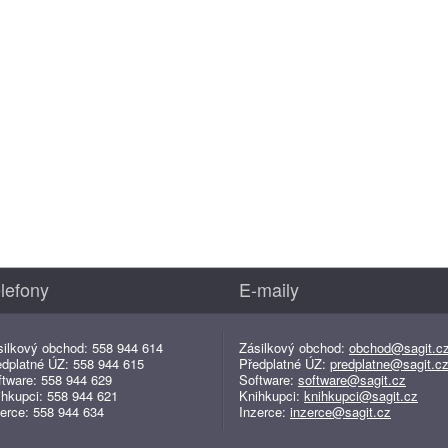
lefony
E-maily
silkový obchod: 558 944 614
Zásilkový obchod:
obchod@sagit.c
edplatné ÚZ: 558 944 615
Předplatné ÚZ:
predplatne@sagit.c
ftware: 558 944 629
Software:
software@sagit.cz
ihkupci: 558 944 621
Knihkupci:
knihkupci@sagit.cz
erce: 558 944 634
Inzerce:
inzerce@sagit.cz