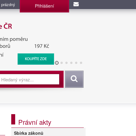
 prázdný
Přihlášení
užba, BIS, Zpravodajské
Vyhledat
Právní akty
Sbírka zákonů