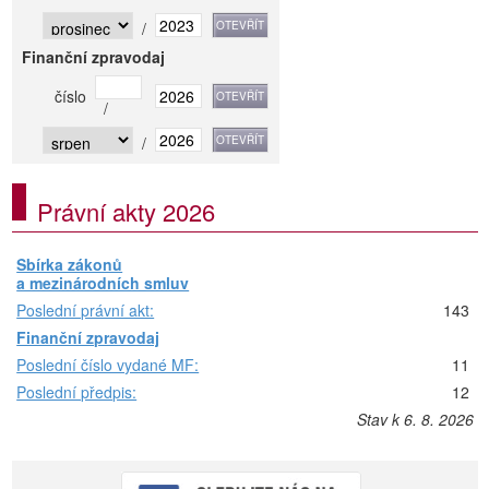
/
Finanční zpravodaj
číslo
/
/
Právní akty 2026
Sbírka zákonů
a mezinárodních smluv
Poslední právní akt:
143
Finanční zpravodaj
Poslední číslo vydané MF:
11
Poslední předpis:
12
Stav k 6. 8. 2026