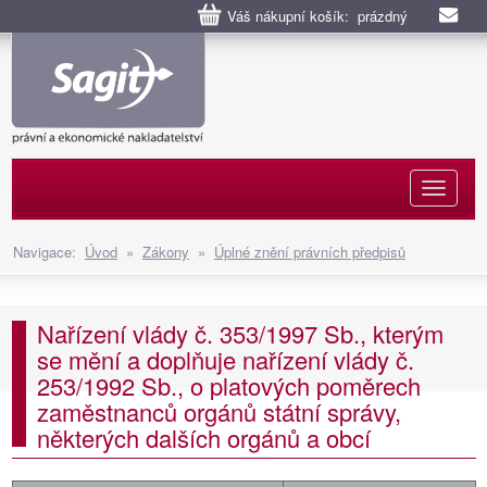
Váš nákupní košík: prázdný
Naviga
Navigace:
Úvod
»
Zákony
»
Úplné znění právních předpisů
Nařízení vlády č. 353/1997 Sb., kterým
se mění a doplňuje nařízení vlády č.
253/1992 Sb., o platových poměrech
zaměstnanců orgánů státní správy,
některých dalších orgánů a obcí