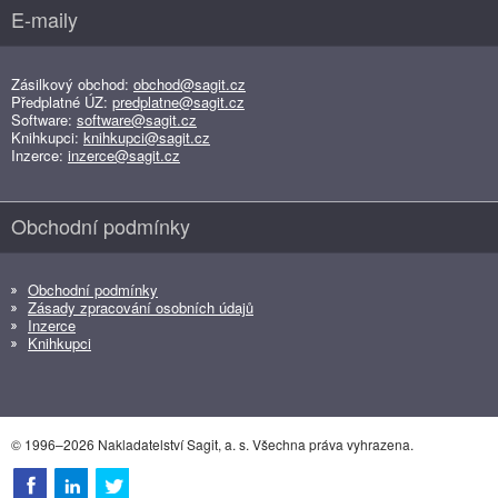
E-maily
Zásilkový obchod:
obchod@sagit.cz
Předplatné ÚZ:
predplatne@sagit.cz
Software:
software@sagit.cz
Knihkupci:
knihkupci@sagit.cz
Inzerce:
inzerce@sagit.cz
Obchodní podmínky
Obchodní podmínky
Zásady zpracování osobních údajů
Inzerce
Knihkupci
© 1996–2026 Nakladatelství Sagit, a. s. Všechna práva vyhrazena.