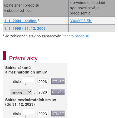
k prvnímu dni období
úplné znění předpisu
bylo novelizováno
v období od - do
předpisem č.
1. 1. 2004 - zrušen
*
330/2003 Sb.
1. 1. 1998 - 31. 12. 2003
--
*
Je zohledněn stav po zapracování
těchto předpisů
.
Právní akty
Sbírka zákonů
a mezinárodních smluv
číslo
/
/
Sbírka mezinárodních smluv
(do 31. 12. 2023)
číslo
/