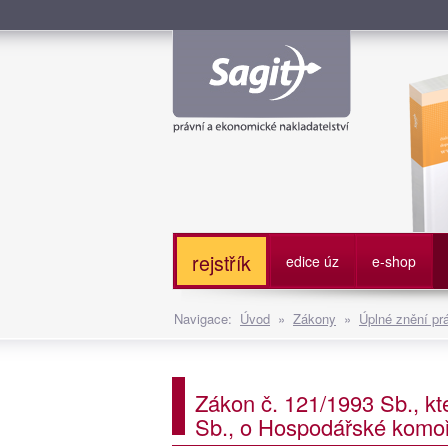
Služe
rejstřík
edice úz
e-shop
Navigace:
Úvod
»
Zákony
»
Úplné znění pr
Zákon č. 121/1993 Sb., kt
Sb., o Hospodářské komo