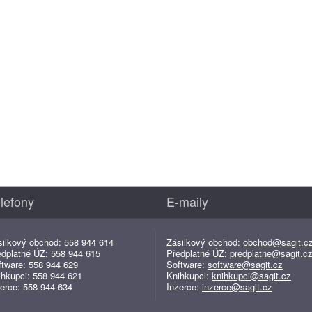
lefony
E-maily
silkový obchod: 558 944 614
Zásilkový obchod:
obchod@sagit.c
edplatné ÚZ: 558 944 615
Předplatné ÚZ:
predplatne@sagit.c
ftware: 558 944 629
Software:
software@sagit.cz
ihkupci: 558 944 621
Knihkupci:
knihkupci@sagit.cz
erce: 558 944 634
Inzerce:
inzerce@sagit.cz