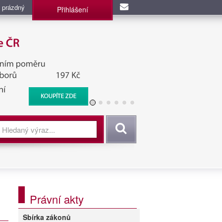
 prázdný
Přihlášení
užba, BIS, Zpravodajské
Vyhledat
Právní akty
Sbírka zákonů