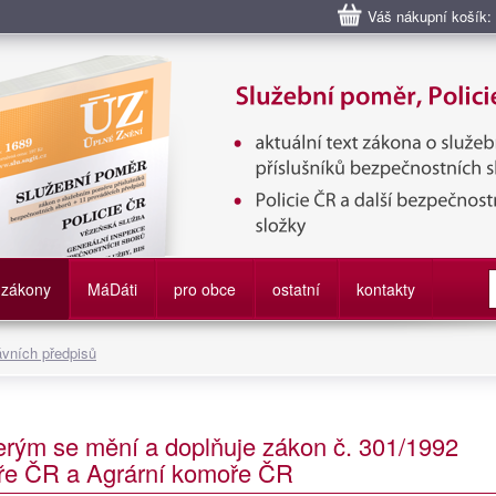
Váš nákupní košík:
bní poměr příslušníků bezpečnostních sborů, Policie ČR, Vězeňská sl
služby
zákony
M
á
D
áti
pro obce
ostatní
kontakty
ávních předpisů
erým se mění a doplňuje zákon č. 301/1992
ře ČR a Agrární komoře ČR