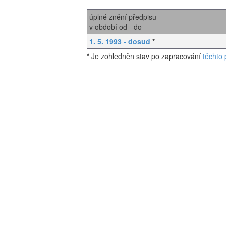
úplné znění předpisu
v období od - do
1. 5. 1993 - dosud
*
*
Je zohledněn stav po zapracování
těchto 