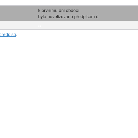
k prvnímu dni období
bylo novelizováno předpisem č.
--
předpisů
.