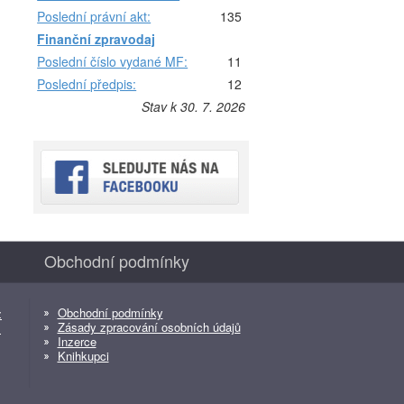
Poslední právní akt:
135
Finanční zpravodaj
Poslední číslo vydané MF:
11
Poslední předpis:
12
Stav k 30. 7. 2026
Obchodní podmínky
Obchodní podmínky
z
Zásady zpracování osobních údajů
z
Inzerce
Knihkupci