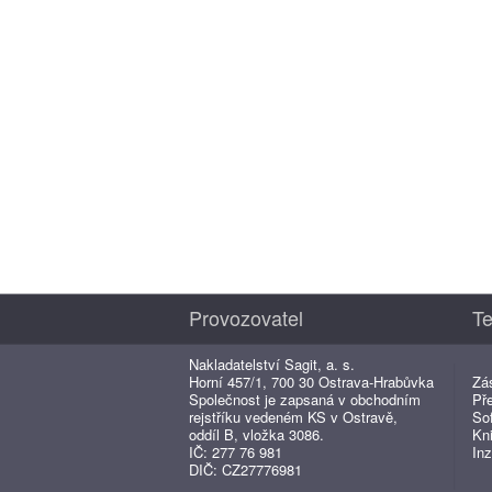
Provozovatel
Te
Nakladatelství Sagit, a. s.
Horní 457/1, 700 30 Ostrava-Hrabůvka
Zá
Společnost je zapsaná v obchodním
Př
rejstříku vedeném KS v Ostravě,
So
oddíl B, vložka 3086.
Kn
IČ: 277 76 981
Inz
DIČ: CZ27776981